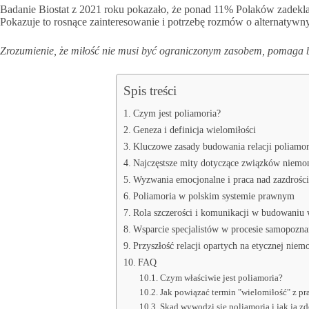
Badanie Biostat z 2021 roku pokazało, że ponad 11% Polaków zadekl
Pokazuje to rosnące zainteresowanie i potrzebę rozmów o alternatywn
Zrozumienie, że miłość nie musi być ograniczonym zasobem, pomaga b
Spis treści
Czym jest poliamoria?
Geneza i definicja wielomiłości
Kluczowe zasady budowania relacji poliamo
Najczęstsze mity dotyczące związków niem
Wyzwania emocjonalne i praca nad zazdrośc
Poliamoria w polskim systemie prawnym
Rola szczerości i komunikacji w budowaniu 
Wsparcie specjalistów w procesie samopozna
Przyszłość relacji opartych na etycznej nie
FAQ
Czym właściwie jest poliamoria?
Jak powiązać termin "wielomiłość" z p
Skąd wywodzi się poliamoria i jak ją z