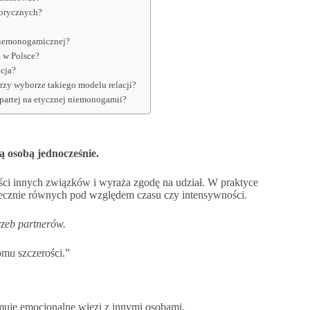
morycznych?
i niemonogamicznej?
 w Polsce?
cja?
przy wyborze takiego modelu relacji?
opartej na etycznej niemonogamii?
ą osobą jednocześnie.
ci innych związków i wyraża zgodę na udział. W praktyce
iecznie równych pod względem czasu czy intensywności.
rzeb partnerów.
mu szczerości.”
muje emocjonalne więzi z innymi osobami.