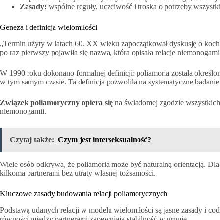
Zasady:
wspólne reguły, uczciwość i troska o potrzeby wszystk
Geneza i definicja wielomiłości
„Termin użyty w latach 60. XX wieku zapoczątkował dyskusję o kochani
po raz pierwszy pojawiła się nazwa, która opisała relacje niemonogami
W 1990 roku dokonano formalnej definicji: poliamoria została określo
w tym samym czasie. Ta definicja pozwoliła na systematyczne badan
Związek poliamoryczny opiera się
na świadomej zgodzie wszystkich 
niemonogamii.
Czytaj także:
Czym jest interseksualność?
Wiele osób odkrywa, że poliamoria może być naturalną orientacją. Dla 
kilkoma partnerami bez utraty własnej tożsamości.
Kluczowe zasady budowania relacji poliamorycznych
Podstawą udanych relacji w modelu wielomiłości są jasne zasady i co
równości między partnerami zapewniają stabilność w grupie.