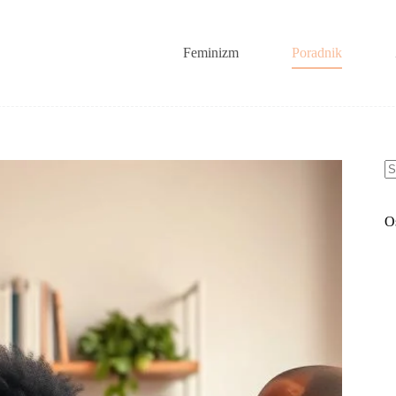
Feminizm
Poradnik
B
w
O