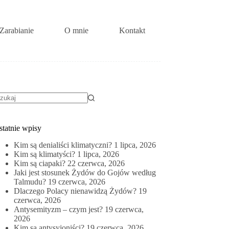
Zarabianie
O mnie
Kontakt
rak
yników
statnie wpisy
Kim są denialiści klimatyczni?
1 lipca, 2026
Kim są klimatyści?
1 lipca, 2026
Kim są ciapaki?
22 czerwca, 2026
Jaki jest stosunek Żydów do Gojów według
Talmudu?
19 czerwca, 2026
Dlaczego Polacy nienawidzą Żydów?
19
czerwca, 2026
Antysemityzm – czym jest?
19 czerwca,
2026
Kim są antysyjoniści?
19 czerwca, 2026