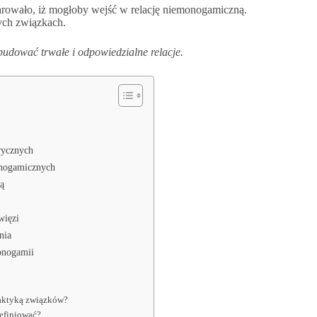
arowało, iż mogłoby wejść w relację niemonogamiczną.
ych związkach.
udować trwałe i odpowiedzialne relacje.
rycznych
onogamicznych
ią
więzi
nia
monogamii
raktyką związków?
definiować?