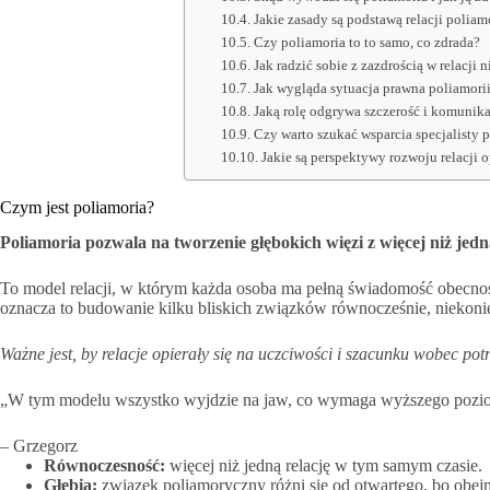
Jakie zasady są podstawą relacji polia
Czy poliamoria to to samo, co zdrada?
Jak radzić sobie z zazdrością w relacj
Jak wygląda sytuacja prawna poliamorii
Jaką rolę odgrywa szczerość i komunika
Czy warto szukać wsparcia specjalisty 
Jakie są perspektywy rozwoju relacji 
Czym jest poliamoria?
Poliamoria pozwala na tworzenie głębokich więzi z więcej niż jedn
To model relacji, w którym każda osoba ma pełną świadomość obecnoś
oznacza to budowanie kilku bliskich związków równocześnie, niekon
Ważne jest, by relacje opierały się na uczciwości i szacunku wobec pot
„W tym modelu wszystko wyjdzie na jaw, co wymaga wyższego pozio
– Grzegorz
Równoczesność:
więcej niż jedną relację w tym samym czasie.
Głębia:
związek poliamoryczny różni się od otwartego, bo obej