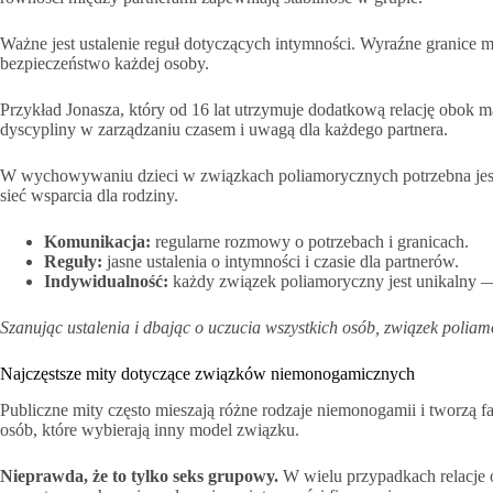
Ważne jest ustalenie reguł dotyczących intymności. Wyraźne granice m
bezpieczeństwo każdej osoby.
Przykład Jonasza, który od 16 lat utrzymuje dodatkową relację obok 
dyscypliny w zarządzaniu czasem i uwagą dla każdego partnera.
W wychowywaniu dzieci w związkach poliamorycznych potrzebna jest 
sieć wsparcia dla rodziny.
Komunikacja:
regularne rozmowy o potrzebach i granicach.
Reguły:
jasne ustalenia o intymności i czasie dla partnerów.
Indywidualność:
każdy związek poliamoryczny jest unikalny —
Szanując ustalenia i dbając o uczucia wszystkich osób, związek polia
Najczęstsze mity dotyczące związków niemonogamicznych
Publiczne mity często mieszają różne rodzaje niemonogamii i tworzą 
osób, które wybierają inny model związku.
Nieprawda, że to tylko seks grupowy.
W wielu przypadkach relacje o