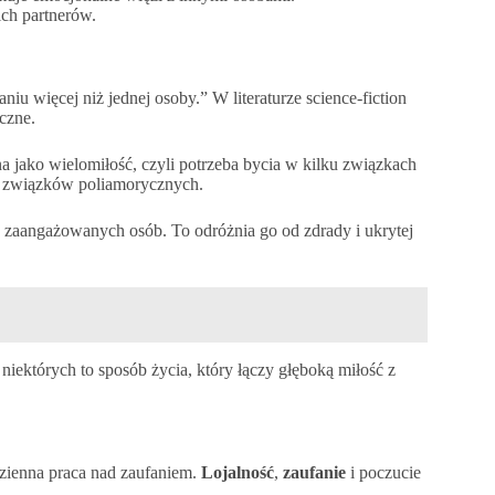
ich partnerów.
u więcej niż jednej osoby.” W literaturze science‑fiction
czne.
na jako wielomiłość, czyli potrzeba bycia w kilku związkach
ie związków poliamorycznych.
zaangażowanych osób. To odróżnia go od zdrady i ukrytej
niektórych to sposób życia, który łączy głęboką miłość z
dzienna praca nad zaufaniem.
Lojalność
,
zaufanie
i poczucie