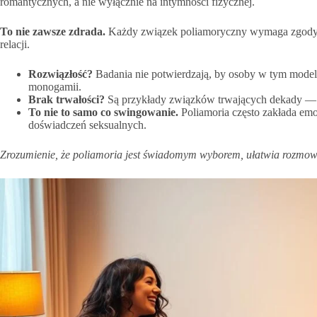
romantycznych, a nie wyłącznie na intymności fizycznej.
To nie zawsze zdrada.
Każdy związek poliamoryczny wymaga zgody i 
relacji.
Rozwiązłość?
Badania nie potwierdzają, by osoby w tym model
monogamii.
Brak trwałości?
Są przykłady związków trwających dekady — k
To nie to samo co swingowanie.
Poliamoria często zakłada em
doświadczeń seksualnych.
Zrozumienie, że poliamoria jest świadomym wyborem, ułatwia rozmow