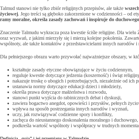
Talmud stanowi nie tylko zbiór religijnych przepisów, ale także
wszech
życiowej
. Jego treści są głęboko zakorzenione w codzienności – od ety
ramy moralne, określa zasady zachowań i inspiruje do duchoweg
Znaczenie Talmudu wykracza poza kwestie ściśle religijne. Dla wielu
oraz wyzwań, z jakimi mierzyły się i mierzą kolejne pokolenia. Zawar
wspólnoty, ale także kontaktów z przedstawicielami innych narodów i re
Dla pełniejszego obrazu warto przywołać najważniejsze obszary, w kt
kształtuje zasady etyczne obowiązujące w życiu codziennym,
reguluje kwestie dotyczące jedzenia (koszerność) i świąt religijn
nakazuje troskę o ubogich i potrzebujących, niezależnie od ich p
ustanawia normy dotyczące edukacji dzieci i młodzieży,
określa prawa dotyczące małżeństwa i rozwodu,
stanowi punkt wyjścia do rabinicznych debat i dyskusji,
zawiera bogactwo anegdot, opowieści i przysłów, pełnych życio
wpływa na sposób postrzegania innych narodów i wyznań,
uczy, jak rozwiązywać codzienne spory i konflikty,
zachęca do nieustannego doskonalenia moralnego i duchowego,
podkreśla wartość wspólnoty i współpracy w trudnych momenta
Definicja „goja” i jej przemiany w Talmudzie