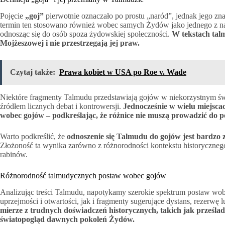
Pojęcie
„goj”
pierwotnie oznaczało po prostu „naród”, jednak jego zn
termin ten stosowano również wobec samych Żydów jako jednego z nar
odnosząc się do osób spoza żydowskiej społeczności.
W tekstach talm
Mojżeszowej i nie przestrzegają jej praw.
Czytaj także:
Prawa kobiet w USA po Roe v. Wade
Niektóre fragmenty Talmudu przedstawiają gojów w niekorzystnym świe
źródłem licznych debat i kontrowersji.
Jednocześnie w wielu miejsca
wobec gojów – podkreślając, że różnice nie muszą prowadzić do po
Warto podkreślić, że
odnoszenie się Talmudu do gojów jest bardzo z
Złożoność ta wynika zarówno z różnorodności kontekstu historycznego
rabinów.
Różnorodność talmudycznych postaw wobec gojów
Analizując treści Talmudu, napotykamy szerokie spektrum postaw w
uprzejmości i otwartości, jak i fragmenty sugerujące dystans, rezerwę
mierze z trudnych doświadczeń historycznych, takich jak prześlad
światopogląd dawnych pokoleń Żydów.