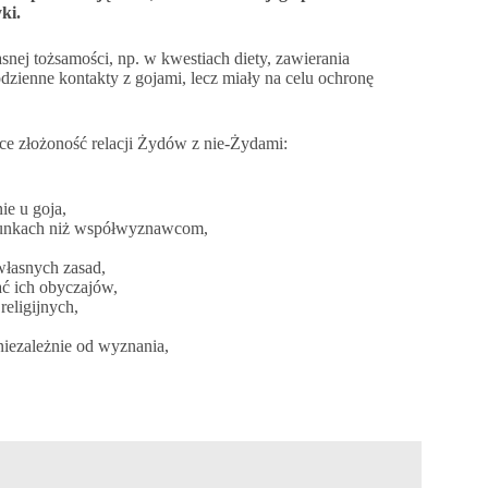
ki.
snej tożsamości, np. w kwestiach diety, zawierania
dzienne kontakty z gojami, lecz miały na celu ochronę
ce złożoność relacji Żydów z nie-Żydami:
ie u goja,
arunkach niż współwyznawcom,
łasnych zasad,
ać ich obyczajów,
eligijnych,
iezależnie od wyznania,