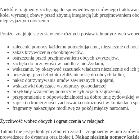
Niektóre fragmenty zachęcają do sprawiedliwego i równego traktowania
kolei wyrażają obawy przed zbytnią integracją lub przejmowaniem o
nieprzyjaznym otoczeniu.
Poniżej znajduje się zestawienie różnych postaw talmudycznych wobec 
zalecenie pomocy każdemu potrzebującemu, niezależnie od poc
zakaz krzywdzenia obcokrajowców,
ostrzeżenia przed przejmowaniem obcych zwyczajów,
zachęta do uczciwości w handlu z nie-Żydami,
wskazanie, by okazywać szacunek władzom niezależnie od ich pr
przestrogi przed zbytnim zbliżaniem się do obcych kultur,
nakaz dotrzymywania umów zawieranych z gojami,
wskazówki dotyczące współpracy gospodarczej,
przykłady wzajemnej pomocy w sytuacjach zagrożenia,
przypomnienie o odpowiedzialności za dobre imię żydowskiej w
zapiski o konieczności zachowania ostrożności w kontaktach sp
fragmenty nakazujące modlitwę za pokój między narodami.
Życzliwość wobec obcych i ograniczenia w relacjach
Talmud nie jest jednolitym zbiorem zasad – znajdziemy w nim zarówno 
prowadzące do dystansu oraz izolacji.
Nakaz niesienia pomocy każde