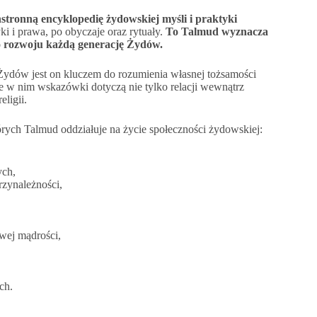
stronną encyklopedię żydowskiej myśli i praktyki
ki i prawa, po obyczaje oraz rytuały.
To Talmud wyznacza
o rozwoju każdą generację Żydów.
 Żydów jest on kluczem do rozumienia własnej tożsamości
te w nim wskazówki dotyczą nie tylko relacji wewnątrz
ligii.
órych Talmud oddziałuje na życie społeczności żydowskiej:
ych,
rzynależności,
wej mądrości,
ch.