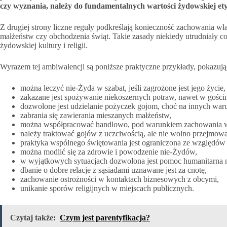
czy wyznania, należy do fundamentalnych wartości żydowskiej ety
Z drugiej strony liczne reguły podkreślają konieczność zachowania wła
małżeństw czy obchodzenia świąt. Takie zasady niekiedy utrudniały co
żydowskiej kultury i religii.
Wyrazem tej ambiwalencji są poniższe praktyczne przykłady, pokazują
można leczyć nie-Żyda w szabat, jeśli zagrożone jest jego życie,
zakazane jest spożywanie niekoszernych potraw, nawet w gościn
dozwolone jest udzielanie pożyczek gojom, choć na innych w
zabrania się zawierania mieszanych małżeństw,
można współpracować handlowo, pod warunkiem zachowania w
należy traktować gojów z uczciwością, ale nie wolno przejmow
praktyka wspólnego świętowania jest ograniczona ze względów r
można modlić się za zdrowie i powodzenie nie-Żydów,
w wyjątkowych sytuacjach dozwolona jest pomoc humanitarna n
dbanie o dobre relacje z sąsiadami uznawane jest za cnotę,
zachowanie ostrożności w kontaktach biznesowych z obcymi,
unikanie sporów religijnych w miejscach publicznych.
Czytaj także:
Czym jest parentyfikacja?