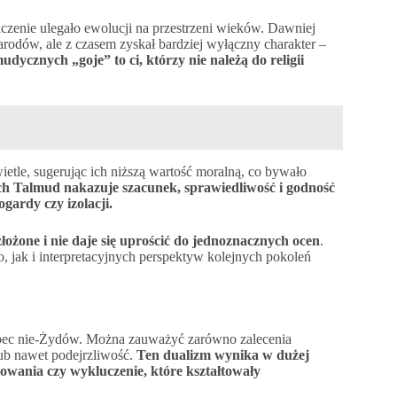
aczenie ulegało ewolucji na przestrzeni wieków. Dawniej
odów, ale z czasem zyskał bardziej wyłączny charakter –
udycznych „goje” to ci, którzy nie należą do religii
tle, sugerując ich niższą wartość moralną, co bywało
ch Talmud nakazuje szacunek, sprawiedliwość i godność
gardy czy izolacji.
łożone i nie daje się uprościć do jednoznacznych ocen
.
, jak i interpretacyjnych perspektyw kolejnych pokoleń
obec nie-Żydów. Można zauważyć zarówno zalecenia
 lub nawet podejrzliwość.
Ten dualizm wynika w dużej
owania czy wykluczenie, które kształtowały