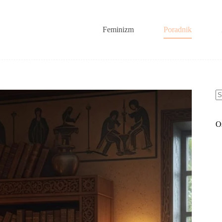
Feminizm
Poradnik
B
w
O