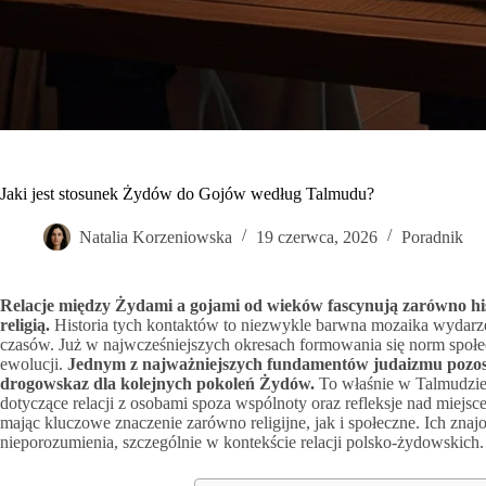
Jaki jest stosunek Żydów do Gojów według Talmudu?
Natalia Korzeniowska
19 czerwca, 2026
Poradnik
Relacje między Żydami a gojami od wieków fascynują zarówno his
religią.
Historia tych kontaktów to niezwykle barwna mozaika wydarzeń,
czasów. Już w najwcześniejszych okresach formowania się norm społecz
ewolucji.
Jednym z najważniejszych fundamentów judaizmu pozos
drogowskaz dla kolejnych pokoleń Żydów.
To właśnie w Talmudzie
dotyczące relacji z osobami spoza wspólnoty oraz refleksje nad miejs
mając kluczowe znaczenie zarówno religijne, jak i społeczne. Ich zna
nieporozumienia, szczególnie w kontekście relacji polsko-żydowskich.