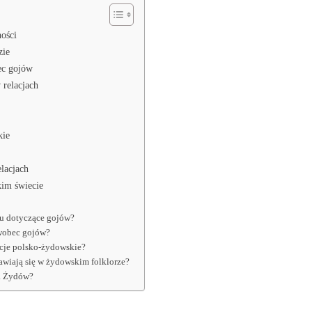
ości
zie
ec gojów
 relacjach
kie
lacjach
im świecie
du dotyczące gojów?
wobec gojów?
cje polsko-żydowskie?
awiają się w żydowskim folklorze?
la Żydów?