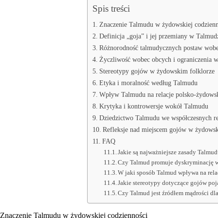
Spis treści
Znaczenie Talmudu w żydowskiej codzienn
Definicja „goja” i jej przemiany w Talmud
Różnorodność talmudycznych postaw wob
Życzliwość wobec obcych i ograniczenia w
Stereotypy gojów w żydowskim folklorze
Etyka i moralność według Talmudu
Wpływ Talmudu na relacje polsko-żydows
Krytyka i kontrowersje wokół Talmudu
Dziedzictwo Talmudu we współczesnych re
Refleksje nad miejscem gojów w żydowsk
FAQ
Jakie są najważniejsze zasady Talmu
Czy Talmud promuje dyskryminację 
W jaki sposób Talmud wpływa na rela
Jakie stereotypy dotyczące gojów poj
Czy Talmud jest źródłem mądrości d
Znaczenie Talmudu w żydowskiej codzienności