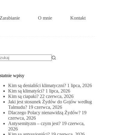
Zarabianie
O mnie
Kontakt
rak
yników
statnie wpisy
Kim są denialiści klimatyczni?
1 lipca, 2026
Kim są klimatyści?
1 lipca, 2026
Kim są ciapaki?
22 czerwca, 2026
Jaki jest stosunek Żydów do Gojów według
Talmudu?
19 czerwca, 2026
Dlaczego Polacy nienawidzą Żydów?
19
czerwca, 2026
Antysemityzm – czym jest?
19 czerwca,
2026
Kim są antysyjoniści?
19 czerwca, 2026