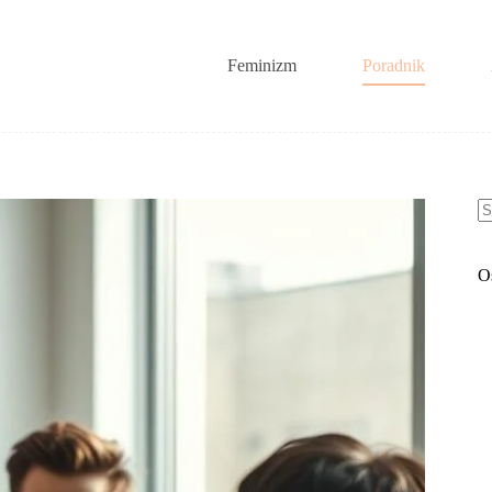
Feminizm
Poradnik
B
w
O