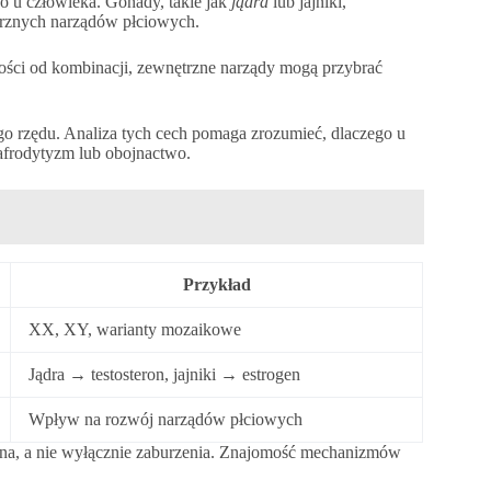
 u człowieka. Gonady, takie jak
jądra
lub jajniki,
trznych narządów płciowych.
ci od kombinacji, zewnętrzne narządy mogą przybrać
go rzędu. Analiza tych cech pomaga zrozumieć, dlaczego u
mafrodytyzm lub obojnactwo.
Przykład
XX, XY, warianty mozaikowe
Jądra → testosteron, jajniki → estrogen
Wpływ na rozwój narządów płciowych
czna, a nie wyłącznie zaburzenia. Znajomość mechanizmów