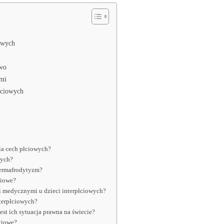
owych
two
mi
łciowych
ia cech płciowych?
wych?
hermafrodytyzm?
ciowe?
i medycznymi u dzieci interpłciowych?
nterpłciowych?
jest ich sytuacja prawna na świecie?
łciowe?