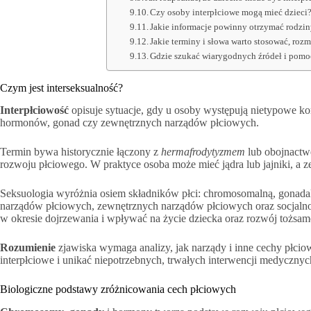
Czy osoby interpłciowe mogą mieć dzieci
Jakie informacje powinny otrzymać rodzin
Jakie terminy i słowa warto stosować, roz
Gdzie szukać wiarygodnych źródeł i pom
Czym jest interseksualność?
Interpłciowość
opisuje sytuacje, gdy u osoby występują nietypowe 
hormonów, gonad czy zewnętrznych narządów płciowych.
Termin bywa historycznie łączony z
hermafrodytyzmem
lub obojnactw
rozwoju płciowego. W praktyce osoba może mieć jądra lub jajniki, a
Seksuologia wyróżnia osiem składników płci: chromosomalną, gonad
narządów płciowych, zewnętrznych narządów płciowych oraz socjaln
w okresie dojrzewania i wpływać na życie dziecka oraz rozwój tożsam
Rozumienie
zjawiska wymaga analizy, jak narządy i inne cechy płcio
interpłciowe i unikać niepotrzebnych, trwałych interwencji medycznyc
Biologiczne podstawy zróżnicowania cech płciowych