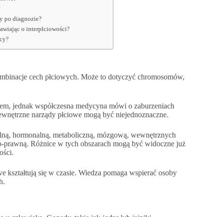
?
y po diagnozie?
mawiając o interpłciowości?
ocy?
kombinacje cech płciowych. Może to dotyczyć chromosomów,
em, jednak współczesna medycyna mówi o zaburzeniach
 zewnętrzne narządy płciowe mogą być niejednoznaczne.
alną, hormonalną, metaboliczną, mózgową, wewnętrznych
o-prawną. Różnice w tych obszarach mogą być widoczne już
ości.
we kształtują się w czasie. Wiedza pomaga wspierać osoby
h.