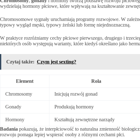
Chromosomy
,
gonady
i hormony tworzą podstawę rozwoju płciowego
wydzielają hormony płciowe, które wpływają na kształtowanie zewnę
Chromosomowe sygnały uruchamiają programy rozwojowe. W zależnoś
typowy wygląd męski, typowy żeński lub formę niejednoznaczną.
W praktyce rozróżniamy cechy płciowe pierwszego, drugiego i trzecie
niektórych osób występują warianty, które kiedyś określano jako her
Czytaj także:
Czym jest sexting?
Element
Rola
Chromosomy
Inicjują rozwój gonad
Gonady
Produkują hormony
Hormony
Kształtują zewnętrzne narządy
Badania
pokazują, że interpłciowość to naturalna zmienność biologi
rozwoju pomaga lepiej wspierać osoby z różnymi cechami płci.