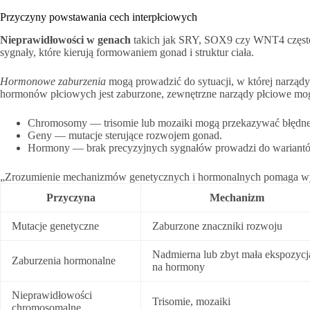
Przyczyny powstawania cech interpłciowych
Nieprawidłowości w genach
takich jak SRY, SOX9 czy WNT4 często 
sygnały, które kierują formowaniem gonad i struktur ciała.
Hormonowe zaburzenia
mogą prowadzić do sytuacji, w której narząd
hormonów płciowych jest zaburzone, zewnętrzne narządy płciowe mog
Chromosomy — trisomie lub mozaiki mogą przekazywać błędne i
Geny — mutacje sterujące rozwojem gonad.
Hormony — brak precyzyjnych sygnałów prowadzi do wariant
„Zrozumienie mechanizmów genetycznych i hormonalnych pomaga wyja
Przyczyna
Mechanizm
Mutacje genetyczne
Zaburzone znaczniki rozwoju
Nadmierna lub zbyt mała ekspozycj
Zaburzenia hormonalne
na hormony
Nieprawidłowości
Trisomie, mozaiki
chromosomalne