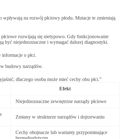
wpływają na rozwój płciowy płodu. Mutacje te zmieniają
y płciowe rozwijają się nietypowo. Gdy funkcjonowanie
ą być niejednoznaczne i wymagać dalszej diagnostyki.
nformacje o płci.
ów budowy narządów.
śnić, dlaczego osoba może mieć cechy obu płci.”
Efekt
Niejednoznaczne zewnętrzne narządy płciowe
a
Zmiany w strukturze narządów i dojrzewaniu
Cechy obojnacze lub warianty przypominające
hermafrodytyzm