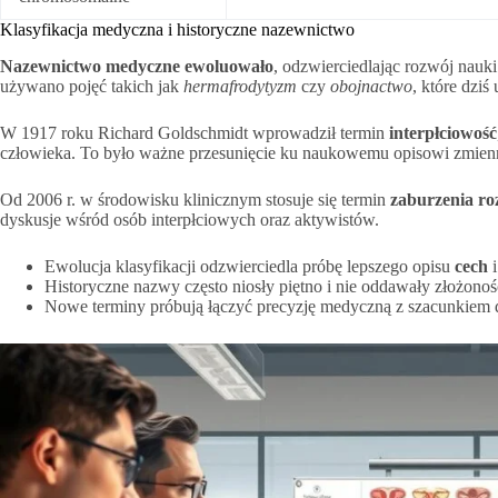
Klasyfikacja medyczna i historyczne nazewnictwo
Nazewnictwo medyczne ewoluowało
, odzwierciedlając rozwój nauk
używano pojęć takich jak
hermafrodytyzm
czy
obojnactwo
, które dziś
W 1917 roku Richard Goldschmidt wprowadził termin
interpłciowość
człowieka. To było ważne przesunięcie ku naukowemu opisowi zmienn
Od 2006 r. w środowisku klinicznym stosuje się termin
zaburzenia ro
dyskusje wśród osób interpłciowych oraz aktywistów.
Ewolucja klasyfikacji odzwierciedla próbę lepszego opisu
cech
i
Historyczne nazwy często niosły piętno i nie oddawały złożonośc
Nowe terminy próbują łączyć precyzję medyczną z szacunkiem d