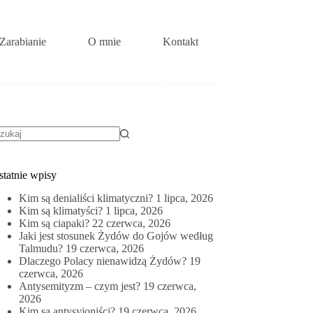
Zarabianie
O mnie
Kontakt
rak
yników
statnie wpisy
Kim są denialiści klimatyczni?
1 lipca, 2026
Kim są klimatyści?
1 lipca, 2026
Kim są ciapaki?
22 czerwca, 2026
Jaki jest stosunek Żydów do Gojów według
Talmudu?
19 czerwca, 2026
Dlaczego Polacy nienawidzą Żydów?
19
czerwca, 2026
Antysemityzm – czym jest?
19 czerwca,
2026
Kim są antysyjoniści?
19 czerwca, 2026