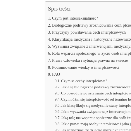
Spis treści
Czym jest interseksualność?
Biologiczne podstawy zróżnicowania cech płci
Przyczyny powstawania cech interpłciowych
Klasyfikacja medyczna i historyczne nazewnic
Wyzwania związane z interwencjami medyczny
Rola wsparcia społecznego w życiu osób interp
Prawa człowieka i sytuacja prawna na świecie
Podsumowanie wiedzy o interpłciowości
FAQ
Czym są cechy interpłciowe?
Jakie są biologiczne podstawy zróżnicowan
Co powoduje powstawanie cech interpłcio
Czym różni się interpłciowość od terminu 
Jak klasyfikuje się medycznie stany interpł
Jakie wyzwania związane są z interwencjam
Jaką rolę ma wsparcie społeczne dla osób i
Jakie prawa mają osoby interpłciowe i jaka 
Jak rozpoznać, że dziecko może być interp