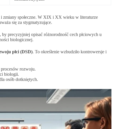
i i zmiany społeczne. W XIX i XX wieku w literaturze
 uważa się za stygmatyzujące.
, by precyzyjniej opisać różnorodność cech płciowych u
ości biologicznej.
zwoju płci (DSD)
. To określenie wzbudziło kontrowersje i
 procesów rozwoju.
i biologii.
la osób dotkniętych.