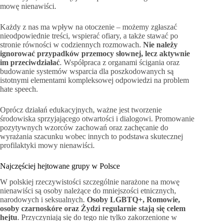
mowę nienawiści.
Każdy z nas ma wpływ na otoczenie – możemy zgłaszać
nieodpowiednie treści, wspierać ofiary, a także stawać po
stronie równości w codziennych rozmowach.
Nie należy
ignorować przypadków przemocy słownej, lecz aktywnie
im przeciwdziałać
. Współpraca z organami ścigania oraz
budowanie systemów wsparcia dla poszkodowanych są
istotnymi elementami kompleksowej odpowiedzi na problem
hate speech.
Oprócz działań edukacyjnych, ważne jest tworzenie
środowiska sprzyjającego otwartości i dialogowi. Promowanie
pozytywnych wzorców zachowań oraz zachęcanie do
wyrażania szacunku wobec innych to podstawa skutecznej
profilaktyki mowy nienawiści.
Najczęściej hejtowane grupy w Polsce
W polskiej rzeczywistości szczególnie narażone na mowę
nienawiści są osoby należące do mniejszości etnicznych,
narodowych i seksualnych.
Osoby LGBTQ+, Romowie,
osoby czarnoskóre oraz Żydzi regularnie stają się celem
hejtu
. Przyczyniają się do tego nie tylko zakorzenione w