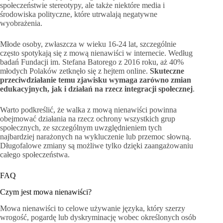
społeczeństwie stereotypy, ale także niektóre media i
środowiska polityczne, które utrwalają negatywne
wyobrażenia.
Młode osoby, zwłaszcza w wieku 16-24 lat, szczególnie
często spotykają się z mową nienawiści w internecie. Według
badań Fundacji im. Stefana Batorego z 2016 roku, aż 40%
młodych Polaków zetknęło się z hejtem online.
Skuteczne
przeciwdziałanie temu zjawisku wymaga zarówno zmian
edukacyjnych, jak i działań na rzecz integracji społecznej
.
Warto podkreślić, że walka z mową nienawiści powinna
obejmować działania na rzecz ochrony wszystkich grup
społecznych, ze szczególnym uwzględnieniem tych
najbardziej narażonych na wykluczenie lub przemoc słowną.
Długofalowe zmiany są możliwe tylko dzięki zaangażowaniu
całego społeczeństwa.
FAQ
Czym jest mowa nienawiści?
Mowa nienawiści to celowe używanie języka, który szerzy
wrogość, pogardę lub dyskryminację wobec określonych osób