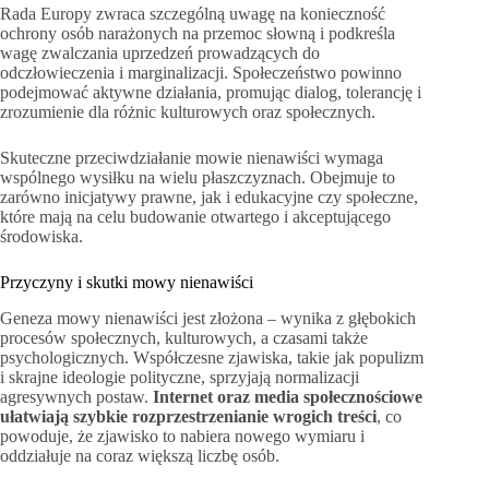
Rada Europy zwraca szczególną uwagę na konieczność
ochrony osób narażonych na przemoc słowną i podkreśla
wagę zwalczania uprzedzeń prowadzących do
odczłowieczenia i marginalizacji. Społeczeństwo powinno
podejmować aktywne działania, promując dialog, tolerancję i
zrozumienie dla różnic kulturowych oraz społecznych.
Skuteczne przeciwdziałanie mowie nienawiści wymaga
wspólnego wysiłku na wielu płaszczyznach. Obejmuje to
zarówno inicjatywy prawne, jak i edukacyjne czy społeczne,
które mają na celu budowanie otwartego i akceptującego
środowiska.
Przyczyny i skutki mowy nienawiści
Geneza mowy nienawiści jest złożona – wynika z głębokich
procesów społecznych, kulturowych, a czasami także
psychologicznych. Współczesne zjawiska, takie jak populizm
i skrajne ideologie polityczne, sprzyjają normalizacji
agresywnych postaw.
Internet oraz media społecznościowe
ułatwiają szybkie rozprzestrzenianie wrogich treści
, co
powoduje, że zjawisko to nabiera nowego wymiaru i
oddziałuje na coraz większą liczbę osób.