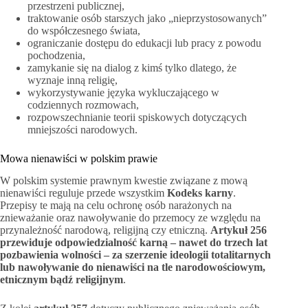
przestrzeni publicznej,
traktowanie osób starszych jako „nieprzystosowanych”
do współczesnego świata,
ograniczanie dostępu do edukacji lub pracy z powodu
pochodzenia,
zamykanie się na dialog z kimś tylko dlatego, że
wyznaje inną religię,
wykorzystywanie języka wykluczającego w
codziennych rozmowach,
rozpowszechnianie teorii spiskowych dotyczących
mniejszości narodowych.
Mowa nienawiści w polskim prawie
W polskim systemie prawnym kwestie związane z mową
nienawiści reguluje przede wszystkim
Kodeks karny
.
Przepisy te mają na celu ochronę osób narażonych na
znieważanie oraz nawoływanie do przemocy ze względu na
przynależność narodową, religijną czy etniczną.
Artykuł 256
przewiduje odpowiedzialność karną – nawet do trzech lat
pozbawienia wolności – za szerzenie ideologii totalitarnych
lub nawoływanie do nienawiści na tle narodowościowym,
etnicznym bądź religijnym
.