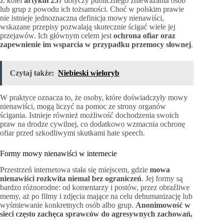
Z kolei
artykuł 257
dotyczy publicznego znieważania osób
lub grup z powodu ich tożsamości. Choć w polskim prawie
nie istnieje jednoznaczna definicja mowy nienawiści,
wskazane przepisy pozwalają skutecznie ścigać wiele jej
przejawów. Ich głównym celem jest
ochrona ofiar oraz
zapewnienie im wsparcia w przypadku przemocy słownej
.
Czytaj także:
Niebieski wieloryb
W praktyce oznacza to, że osoby, które doświadczyły mowy
nienawiści, mogą liczyć na pomoc ze strony organów
ścigania. Istnieje również możliwość dochodzenia swoich
praw na drodze cywilnej, co dodatkowo wzmacnia ochronę
ofiar przed szkodliwymi skutkami hate speech.
Formy mowy nienawiści w internecie
Przestrzeń internetowa stała się miejscem, gdzie
mowa
nienawiści rozkwita niemal bez ograniczeń
. Jej formy są
bardzo różnorodne: od komentarzy i postów, przez obraźliwe
memy, aż po filmy i zdjęcia mające na celu dehumanizację lub
wyśmiewanie konkretnych osób albo grup.
Anonimowość w
sieci często zachęca sprawców do agresywnych zachowań,