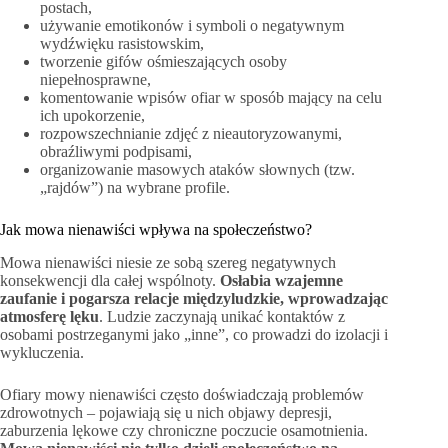
postach,
używanie emotikonów i symboli o negatywnym
wydźwięku rasistowskim,
tworzenie gifów ośmieszających osoby
niepełnosprawne,
komentowanie wpisów ofiar w sposób mający na celu
ich upokorzenie,
rozpowszechnianie zdjęć z nieautoryzowanymi,
obraźliwymi podpisami,
organizowanie masowych ataków słownych (tzw.
„rajdów”) na wybrane profile.
Jak mowa nienawiści wpływa na społeczeństwo?
Mowa nienawiści niesie ze sobą szereg negatywnych
konsekwencji dla całej wspólnoty.
Osłabia wzajemne
zaufanie i pogarsza relacje międzyludzkie, wprowadzając
atmosferę lęku
. Ludzie zaczynają unikać kontaktów z
osobami postrzeganymi jako „inne”, co prowadzi do izolacji i
wykluczenia.
Ofiary mowy nienawiści często doświadczają problemów
zdrowotnych – pojawiają się u nich objawy depresji,
zaburzenia lękowe czy chroniczne poczucie osamotnienia.