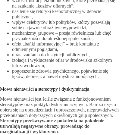
wzrost frustracji ekonomicznych, które przekładają się
na szukanie „kozłów ofiarnych”,
nasilenie się retoryki ksenofobicznej w debacie
publicznej,
wpływ celebrytów lub polityków, którzy pozwalają
sobie na jawnie obraźliwe wypowiedzi,
mechanizmy grupowe – presja rówieśnicza lub chęć
przynależności do określonej społeczności,
efekt „bańki informacyjnej” – brak kontaktu z
odmiennymi poglądami,
utrata zaufania do instytucji publicznych,
izolacja i wykluczenie ofiar w środowisku szkolnym
lub zawodowym,
pogorszenie zdrowia psychicznego, pojawienie się
lęków, depresji, a nawet myśli samobójczych.
Mowa nienawiści a stereotypy i dyskryminacja
Mowa nienawiści jest ściśle związana z funkcjonowaniem
stereotypów oraz praktyk dyskryminacyjnych. Bardzo często
opiera się na uprzedzeniach i uproszczonych, nieprawdziwych
przekonaniach dotyczących określonych grup społecznych.
Stereotypy przekazywane z pokolenia na pokolenie
utrwalają negatywne obrazy, prowadząc do
marginalizacji i wykluczenia
.