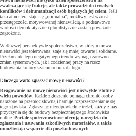
Mowa nienawiści nie tylko dzieli społeczeństwo na
zwalczające się frakcje, ale także prowadzi do trwałych
konfliktów i dehumanizacji osób będących jej celem
. Jeśli
taka atmosfera staje się „normalna”, możliwy jest wzrost
przestępczości motywowanej nienawiścią, a podstawowe
wartości demokratyczne i pluralistyczne zostają poważnie
zagrożone.
W dłuższej perspektywie społeczeństwo, w którym mowa
nienawiści jest tolerowana, staje się mniej otwarte i solidarne.
Przełamanie tego negatywnego trendu wymaga zarówno
zmian systemowych, jak i codziennej pracy na rzecz
budowania kultury szacunku oraz dialogu.
Dlaczego warto zgłaszać mowę nienawiści?
Reagowanie na mowę nienawiści jest niezwykle istotne z
wielu powodów
. Każde zgłoszenie pomaga chronić osoby
narażone na przemoc słowną i hamuje rozprzestrzenianie się
tego zjawiska. Zgłaszając nieodpowiednie treści, każdy z nas
przyczynia się do budowy bezpieczniejszego środowiska
online.
Portale społecznościowe oferują narzędzia do
zgłaszania i usuwania szkodliwych materiałów, a także
umożliwiają wsparcie dla poszkodowanych
.