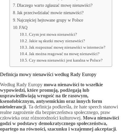
Dlaczego warto zgłaszać mowę nienawiści?
Jak przeciwdziałać mowie nienawiści?
Najczęściej hejtowane grupy w Polsce
FAQ
Czym jest mowa nienawiści?
Jakie są skutki mowy nienawiści?
Jak rozpoznać mowę nienawiści w internecie?
Jak można reagować na mowę nienawiści?
Czy mowa nienawiści jest karalna w Polsce?
Definicja mowy nienawiści według Rady Europy
Według Rady Europy
mowa nienawiści to wszelkie
wypowiedzi, które promują, podżegają lub
usprawiedliwiają wrogość na tle rasowym,
ksenofobicznym, antysemickim oraz innych form
nietolerancji
. Ta definicja podkreśla, że hate speech stanowi
realne zagrożenie dla bezpieczeństwa społecznego, praw
człowieka oraz różnorodności kulturowej.
Mowa nienawiści
godzi w podstawy demokratycznego społeczeństwa,
opartego na równości, szacunku i wzajemnej akceptacji
.