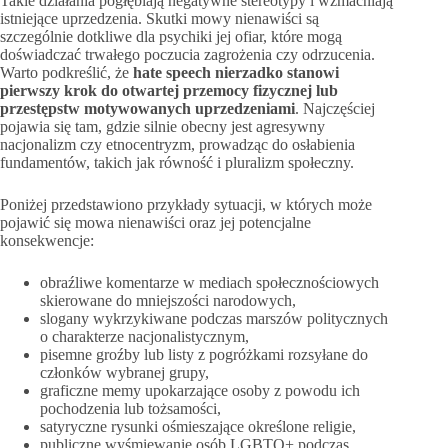
Takie działania pogłębiają negatywne stereotypy i wzmacniają
istniejące uprzedzenia. Skutki mowy nienawiści są
szczególnie dotkliwe dla psychiki jej ofiar, które mogą
doświadczać trwałego poczucia zagrożenia czy odrzucenia.
Warto podkreślić, że
hate speech nierzadko stanowi
pierwszy krok do otwartej przemocy fizycznej lub
przestępstw motywowanych uprzedzeniami
. Najczęściej
pojawia się tam, gdzie silnie obecny jest agresywny
nacjonalizm czy etnocentryzm, prowadząc do osłabienia
fundamentów, takich jak równość i pluralizm społeczny.
Poniżej przedstawiono przykłady sytuacji, w których może
pojawić się mowa nienawiści oraz jej potencjalne
konsekwencje:
obraźliwe komentarze w mediach społecznościowych
skierowane do mniejszości narodowych,
slogany wykrzykiwane podczas marszów politycznych
o charakterze nacjonalistycznym,
pisemne groźby lub listy z pogróżkami rozsyłane do
członków wybranej grupy,
graficzne memy upokarzające osoby z powodu ich
pochodzenia lub tożsamości,
satyryczne rysunki ośmieszające określone religie,
publiczne wyśmiewanie osób LGBTQ+ podczas