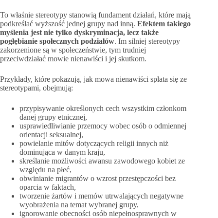
To właśnie stereotypy stanowią fundament działań, które mają
podkreślać wyższość jednej grupy nad inną.
Efektem takiego
myślenia jest nie tylko dyskryminacja, lecz także
pogłębianie społecznych podziałów
. Im silniej stereotypy
zakorzenione są w społeczeństwie, tym trudniej
przeciwdziałać mowie nienawiści i jej skutkom.
Przykłady, które pokazują, jak mowa nienawiści splata się ze
stereotypami, obejmują:
przypisywanie określonych cech wszystkim członkom
danej grupy etnicznej,
usprawiedliwianie przemocy wobec osób o odmiennej
orientacji seksualnej,
powielanie mitów dotyczących religii innych niż
dominująca w danym kraju,
skreślanie możliwości awansu zawodowego kobiet ze
względu na płeć,
obwinianie migrantów o wzrost przestępczości bez
oparcia w faktach,
tworzenie żartów i memów utrwalających negatywne
wyobrażenia na temat wybranej grupy,
ignorowanie obecności osób niepełnosprawnych w