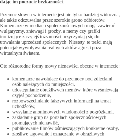
dając im poczucie bezkarności
.
Przemoc słowna w internecie jest nie tylko bardziej widoczna,
ale także odczuwalna przez szerokie grono odbiorców.
Komentarze w mediach społecznościowych mogą zawierać
wulgaryzmy, zniewagi i groźby, a memy czy grafiki
ironizujące z czyjejś tożsamości przyczyniają się do
utrwalania uprzedzeń społecznych. Niestety, te treści mają
potencjał wywoływania realnych aktów agresji poza
wirtualnym światem.
Oto różnorodne formy mowy nienawiści obecne w internecie:
komentarze nawołujące do przemocy pod zdjęciami
osób należących do mniejszości,
udostępnianie obraźliwych memów, które wyśmiewają
czyjeś pochodzenie,
rozpowszechnianie fałszywych informacji na temat
uchodźców,
wysyłanie anonimowych wiadomości z pogróżkami,
zakładanie grup na portalach społecznościowych
promujących nienawiść,
publikowanie filmów ośmieszających konkretne osoby,
złośliwe tagowanie i oznaczanie w obraźliwych