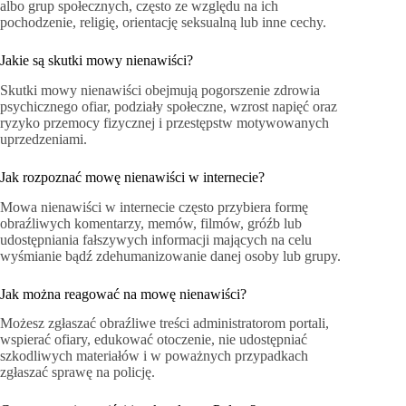
albo grup społecznych, często ze względu na ich
pochodzenie, religię, orientację seksualną lub inne cechy.
Jakie są skutki mowy nienawiści?
Skutki mowy nienawiści obejmują pogorszenie zdrowia
psychicznego ofiar, podziały społeczne, wzrost napięć oraz
ryzyko przemocy fizycznej i przestępstw motywowanych
uprzedzeniami.
Jak rozpoznać mowę nienawiści w internecie?
Mowa nienawiści w internecie często przybiera formę
obraźliwych komentarzy, memów, filmów, gróźb lub
udostępniania fałszywych informacji mających na celu
wyśmianie bądź zdehumanizowanie danej osoby lub grupy.
Jak można reagować na mowę nienawiści?
Możesz zgłaszać obraźliwe treści administratorom portali,
wspierać ofiary, edukować otoczenie, nie udostępniać
szkodliwych materiałów i w poważnych przypadkach
zgłaszać sprawę na policję.