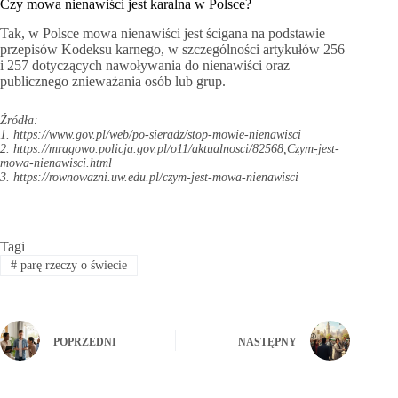
Czy mowa nienawiści jest karalna w Polsce?
Tak, w Polsce mowa nienawiści jest ścigana na podstawie
przepisów Kodeksu karnego, w szczególności artykułów 256
i 257 dotyczących nawoływania do nienawiści oraz
publicznego znieważania osób lub grup.
Źródła:
1. https://www.gov.pl/web/po-sieradz/stop-mowie-nienawisci
2. https://mragowo.policja.gov.pl/o11/aktualnosci/82568,Czym-jest-
mowa-nienawisci.html
3. https://rownowazni.uw.edu.pl/czym-jest-mowa-nienawisci
Tagi
#
parę rzeczy o świecie
POPRZEDNI
NASTĘPNY