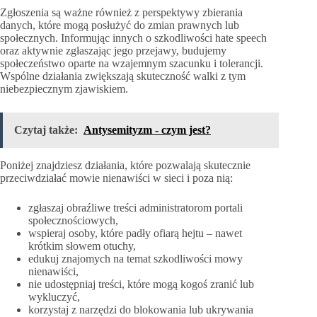
Zgłoszenia są ważne również z perspektywy zbierania
danych, które mogą posłużyć do zmian prawnych lub
społecznych. Informując innych o szkodliwości hate speech
oraz aktywnie zgłaszając jego przejawy, budujemy
społeczeństwo oparte na wzajemnym szacunku i tolerancji.
Wspólne działania zwiększają skuteczność walki z tym
niebezpiecznym zjawiskiem.
Czytaj także:
Antysemityzm - czym jest?
Poniżej znajdziesz działania, które pozwalają skutecznie
przeciwdziałać mowie nienawiści w sieci i poza nią:
zgłaszaj obraźliwe treści administratorom portali
społecznościowych,
wspieraj osoby, które padły ofiarą hejtu – nawet
krótkim słowem otuchy,
edukuj znajomych na temat szkodliwości mowy
nienawiści,
nie udostępniaj treści, które mogą kogoś zranić lub
wykluczyć,
korzystaj z narzędzi do blokowania lub ukrywania