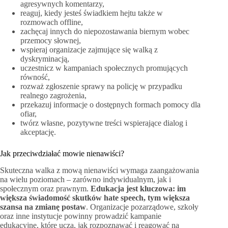
agresywnych komentarzy,
reaguj, kiedy jesteś świadkiem hejtu także w
rozmowach offline,
zachęcaj innych do niepozostawania biernym wobec
przemocy słownej,
wspieraj organizacje zajmujące się walką z
dyskryminacją,
uczestnicz w kampaniach społecznych promujących
równość,
rozważ zgłoszenie sprawy na policję w przypadku
realnego zagrożenia,
przekazuj informacje o dostępnych formach pomocy dla
ofiar,
twórz własne, pozytywne treści wspierające dialog i
akceptację.
Jak przeciwdziałać mowie nienawiści?
Skuteczna walka z mową nienawiści wymaga zaangażowania
na wielu poziomach – zarówno indywidualnym, jak i
społecznym oraz prawnym.
Edukacja jest kluczowa: im
większa świadomość skutków hate speech, tym większa
szansa na zmianę postaw
. Organizacje pozarządowe, szkoły
oraz inne instytucje powinny prowadzić kampanie
edukacyjne, które uczą, jak rozpoznawać i reagować na