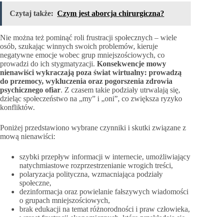
Czytaj także:
Czym jest aborcja chirurgiczna?
Nie można też pominąć roli frustracji społecznych – wiele
osób, szukając winnych swoich problemów, kieruje
negatywne emocje wobec grup mniejszościowych, co
prowadzi do ich stygmatyzacji.
Konsekwencje mowy
nienawiści wykraczają poza świat wirtualny: prowadzą
do przemocy, wykluczenia oraz pogorszenia zdrowia
psychicznego ofiar
. Z czasem takie podziały utrwalają się,
dzieląc społeczeństwo na „my” i „oni”, co zwiększa ryzyko
konfliktów.
Poniżej przedstawiono wybrane czynniki i skutki związane z
mową nienawiści:
szybki przepływ informacji w internecie, umożliwiający
natychmiastowe rozprzestrzenianie wrogich treści,
polaryzacja polityczna, wzmacniająca podziały
społeczne,
dezinformacja oraz powielanie fałszywych wiadomości
o grupach mniejszościowych,
brak edukacji na temat różnorodności i praw człowieka,