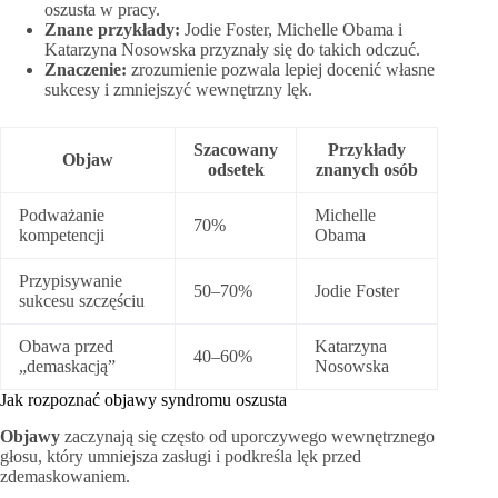
oszusta w pracy.
Znane przykłady:
Jodie Foster, Michelle Obama i
Katarzyna Nosowska przyznały się do takich odczuć.
Znaczenie:
zrozumienie pozwala lepiej docenić własne
sukcesy i zmniejszyć wewnętrzny lęk.
Szacowany
Przykłady
Objaw
odsetek
znanych osób
Podważanie
Michelle
70%
kompetencji
Obama
Przypisywanie
50–70%
Jodie Foster
sukcesu szczęściu
Obawa przed
Katarzyna
40–60%
„demaskacją”
Nosowska
Jak rozpoznać objawy syndromu oszusta
Objawy
zaczynają się często od uporczywego wewnętrznego
głosu, który umniejsza zasługi i podkreśla lęk przed
zdemaskowaniem.