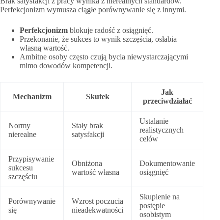
Brak satysfakcji z pracy wynika z nierealnych standardów.
Perfekcjonizm wymusza ciągłe porównywanie się z innymi.
Perfekcjonizm
blokuje radość z osiągnięć.
Przekonanie, że sukces to wynik szczęścia, osłabia
własną wartość.
Ambitne osoby często czują bycia niewystarczającymi
mimo dowodów kompetencji.
Jak
Mechanizm
Skutek
przeciwdziałać
Ustalanie
Normy
Stały brak
realistycznych
nierealne
satysfakcji
celów
Przypisywanie
Obniżona
Dokumentowanie
sukcesu
wartość własna
osiągnięć
szczęściu
Skupienie na
Porównywanie
Wzrost poczucia
postępie
się
nieadekwatności
osobistym