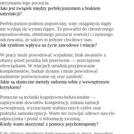
utrzymaniu tego poczucia.
Jaki jest związek między perfekcjonizmem a brakiem
satysfakcji?
Perfekcjonizm podnosi poprzeczkę, więc osiągnięcia nigdy
nie wydają się wystarczające. To prowadzi do chronicznego
niezadowolenia, obniżonego poczucia wartości i częstszego
odczuwania, że sukces to jedynie chwilowy stan.
Jak syndrom wpływa na życie zawodowe i relacje?
W pracy może powodować wypalenie, brak awansów z
obawy przed porażką lub przeciwnie — przeciążenie
obowiązkami. W relacjach utrudnia przyjmowanie
komplementów, buduje dystans i może powodować
nadmierne porównywanie się oraz zazdrość.
Jakie są skuteczne metody radzenia sobie z wewnętrznym
krytykiem?
Pomocne są techniki kognitywno-behawioralne —
zapisywanie dowodów kompetencji, zmiana narracji
wewnętrznej, wyznaczanie realistycznych celów oraz
praktyka samoakceptacji. Warto też rozwijać zdrowe nawyki
odpoczynku i prosić o informację zwrotną.
Kiedy warto skorzystać z pomocy psychoterapeuty?
Gdy objawy utrudniają funkcjonowanie w pracy, powodują