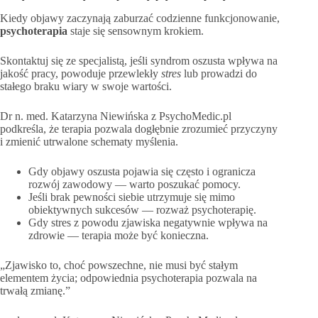
Kiedy objawy zaczynają zaburzać codzienne funkcjonowanie,
psychoterapia
staje się sensownym krokiem.
Skontaktuj się ze specjalistą, jeśli syndrom oszusta wpływa na
jakość pracy, powoduje przewlekły
stres
lub prowadzi do
stałego braku wiary w swoje wartości.
Dr n. med. Katarzyna Niewińska z PsychoMedic.pl
podkreśla, że terapia pozwala dogłębnie zrozumieć przyczyny
i zmienić utrwalone schematy myślenia.
Gdy objawy oszusta pojawia się często i ogranicza
rozwój zawodowy — warto poszukać pomocy.
Jeśli brak pewności siebie utrzymuje się mimo
obiektywnych sukcesów — rozważ psychoterapię.
Gdy stres z powodu zjawiska negatywnie wpływa na
zdrowie — terapia może być konieczna.
„Zjawisko to, choć powszechne, nie musi być stałym
elementem życia; odpowiednia psychoterapia pozwala na
trwałą zmianę.”