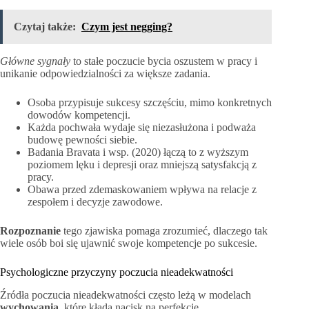
Czytaj także:
Czym jest negging?
Główne sygnały
to stałe poczucie bycia oszustem w pracy i
unikanie odpowiedzialności za większe zadania.
Osoba przypisuje sukcesy szczęściu, mimo konkretnych
dowodów kompetencji.
Każda pochwała wydaje się niezasłużona i podważa
budowę pewności siebie.
Badania Bravata i wsp. (2020) łączą to z wyższym
poziomem lęku i depresji oraz mniejszą satysfakcją z
pracy.
Obawa przed zdemaskowaniem wpływa na relacje z
zespołem i decyzje zawodowe.
Rozpoznanie
tego zjawiska pomaga zrozumieć, dlaczego tak
wiele osób boi się ujawnić swoje kompetencje po sukcesie.
Psychologiczne przyczyny poczucia nieadekwatności
Źródła poczucia nieadekwatności często leżą w modelach
wychowania
, które kładą nacisk na perfekcję.