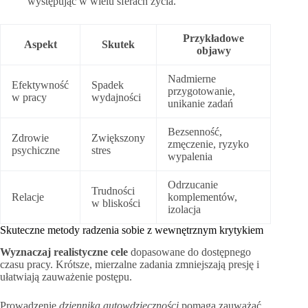
występując w wielu sferach życia.
Przykładowe
Aspekt
Skutek
objawy
Nadmierne
Efektywność
Spadek
przygotowanie,
w pracy
wydajności
unikanie zadań
Bezsenność,
Zdrowie
Zwiększony
zmęczenie, ryzyko
psychiczne
stres
wypalenia
Odrzucanie
Trudności
Relacje
komplementów,
w bliskości
izolacja
Skuteczne metody radzenia sobie z wewnętrznym krytykiem
Wyznaczaj realistyczne cele
dopasowane do dostępnego
czasu pracy. Krótsze, mierzalne zadania zmniejszają presję i
ułatwiają zauważenie postępu.
Prowadzenie
dziennika autowdzięczności
pomaga zauważać