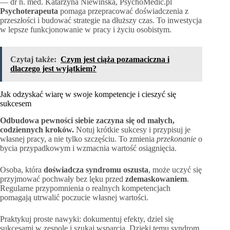
— dr n. med. Katarzyna Niewińska, PsychoMedic.pl
Psychoterapeuta
pomaga przepracować doświadczenia z
przeszłości i budować strategie na dłuższy czas. To inwestycja
w lepsze funkcjonowanie w pracy i życiu osobistym.
Czytaj także:
Czym jest ciąża pozamaciczna i
dlaczego jest wyjątkiem?
Jak odzyskać wiarę w swoje kompetencje i cieszyć się
sukcesem
Odbudowa pewności siebie zaczyna się od małych,
codziennych kroków.
Notuj krótkie sukcesy i przypisuj je
własnej pracy, a nie tylko szczęściu. To zmienia
przekonanie
o
bycia przypadkowym i wzmacnia wartość osiągnięcia.
Osoba, która
doświadcza syndromu oszusta
, może uczyć się
przyjmować pochwały bez lęku przed
zdemaskowaniem
.
Regularne przypomnienia o realnych kompetencjach
pomagają utrwalić poczucie własnej wartości.
Praktykuj proste nawyki: dokumentuj efekty, dziel się
sukcesami w zespole i szukaj wsparcia. Dzięki temu syndrom