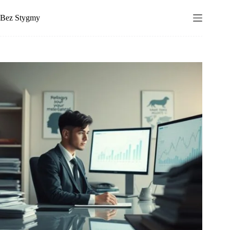
Przejdź
do
Bez Stygmy
treści