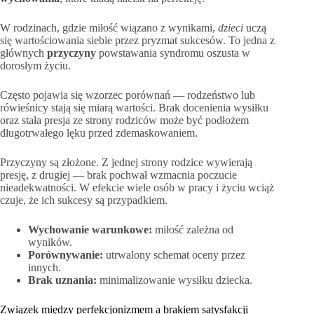
W rodzinach, gdzie miłość wiązano z wynikami,
dzieci
uczą
się wartościowania siebie przez pryzmat sukcesów. To jedna z
głównych
przyczyny
powstawania syndromu oszusta w
dorosłym życiu.
Często pojawia się wzorzec porównań — rodzeństwo lub
rówieśnicy stają się miarą wartości. Brak docenienia wysiłku
oraz stała presja ze strony rodziców może być podłożem
długotrwałego lęku przed zdemaskowaniem.
Przyczyny są złożone. Z jednej strony rodzice wywierają
presję, z drugiej — brak pochwał wzmacnia poczucie
nieadekwatności. W efekcie wiele osób w pracy i życiu wciąż
czuje, że ich sukcesy są przypadkiem.
Wychowanie warunkowe:
miłość zależna od
wyników.
Porównywanie:
utrwalony schemat oceny przez
innych.
Brak uznania:
minimalizowanie wysiłku dziecka.
Związek między perfekcjonizmem a brakiem satysfakcji