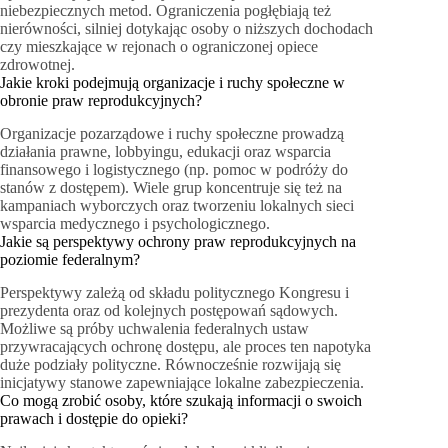
niebezpiecznych metod. Ograniczenia pogłębiają też
nierówności, silniej dotykając osoby o niższych dochodach
czy mieszkające w rejonach o ograniczonej opiece
zdrowotnej.
Jakie kroki podejmują organizacje i ruchy społeczne w
obronie praw reprodukcyjnych?
Organizacje pozarządowe i ruchy społeczne prowadzą
działania prawne, lobbyingu, edukacji oraz wsparcia
finansowego i logistycznego (np. pomoc w podróży do
stanów z dostępem). Wiele grup koncentruje się też na
kampaniach wyborczych oraz tworzeniu lokalnych sieci
wsparcia medycznego i psychologicznego.
Jakie są perspektywy ochrony praw reprodukcyjnych na
poziomie federalnym?
Perspektywy zależą od składu politycznego Kongresu i
prezydenta oraz od kolejnych postępowań sądowych.
Możliwe są próby uchwalenia federalnych ustaw
przywracających ochronę dostępu, ale proces ten napotyka
duże podziały polityczne. Równocześnie rozwijają się
inicjatywy stanowe zapewniające lokalne zabezpieczenia.
Co mogą zrobić osoby, które szukają informacji o swoich
prawach i dostępie do opieki?