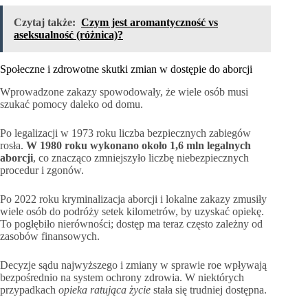
Czytaj także:
Czym jest aromantyczność vs
aseksualność (różnica)?
Społeczne i zdrowotne skutki zmian w dostępie do aborcji
Wprowadzone zakazy spowodowały, że wiele osób musi
szukać pomocy daleko od domu.
Po legalizacji w 1973 roku liczba bezpiecznych zabiegów
rosła.
W 1980 roku wykonano około 1,6 mln legalnych
aborcji
, co znacząco zmniejszyło liczbę niebezpiecznych
procedur i zgonów.
Po 2022 roku kryminalizacja aborcji i lokalne zakazy zmusiły
wiele osób do podróży setek kilometrów, by uzyskać opiekę.
To pogłębiło nierówności; dostęp ma teraz często zależny od
zasobów finansowych.
Decyzje sądu najwyższego i zmiany w sprawie roe wpływają
bezpośrednio na system ochrony zdrowia. W niektórych
przypadkach
opieka ratująca życie
stała się trudniej dostępna.