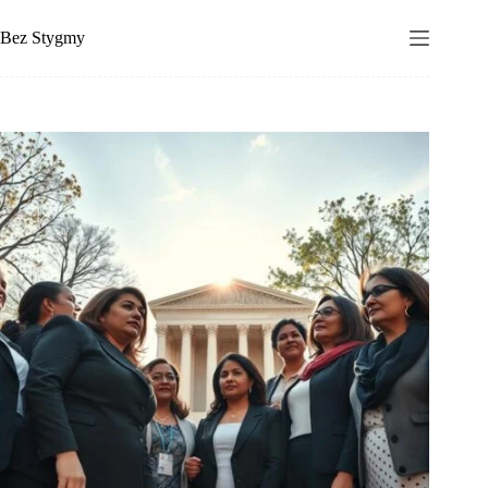
Przejdź
do
Bez Stygmy
treści