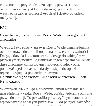
Na koniec — przyszłość pozostaje niepewna. Dalsze
orzeczenia i zmiany składu sądu mogą jeszcze bardziej
wpłynąć na zakres wolności osobistej i dostęp do opieki
medycznej.
FAQ
Czym był wyrok w sprawie Roe v. Wade i dlaczego miał
znaczenie?
Wyrok z 1973 roku w sprawie Roe v. Wade uznał federalną
ochronę prawa do aborcji opartą na prawie do prywatności.
Decyzja dawała kobietom szeroki dostęp do zabiegów w
pierwszym trymestrze i ograniczała ingerencję stanów. Miała
duże znaczenie konstytucyjne i społeczno-zdrowotne,
ponieważ ujednolicała standardy dostępu do opieki
reprodukcyjnej na poziomie krajowym.
Co zmieniło się w czerwcu 2022 roku w orzeczeniu Sądu
Najwyższego?
W czerwcu 2022 r. Sąd Najwyższy uchylił wcześniejsze
uzasadnienie wyroku Roe v. Wade, cofając federalną ochronę
prawa do aborcji. To pozwoliło poszczególnym stanom na
wprowadzenie własnych przepisów — od pełnych zakazów