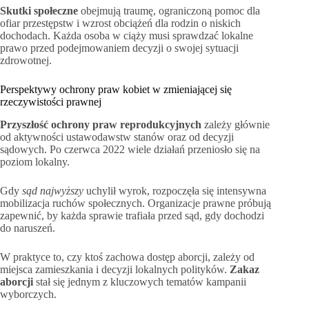
Skutki społeczne
obejmują traumę, ograniczoną pomoc dla
ofiar przestępstw i wzrost obciążeń dla rodzin o niskich
dochodach. Każda osoba w ciąży musi sprawdzać lokalne
prawo przed podejmowaniem decyzji o swojej sytuacji
zdrowotnej.
Perspektywy ochrony praw kobiet w zmieniającej się
rzeczywistości prawnej
Przyszłość ochrony praw reprodukcyjnych
zależy głównie
od aktywności ustawodawstw stanów oraz od decyzji
sądowych. Po czerwca 2022 wiele działań przeniosło się na
poziom lokalny.
Gdy
sąd najwyższy
uchylił wyrok, rozpoczęła się intensywna
mobilizacja ruchów społecznych. Organizacje prawne próbują
zapewnić, by każda sprawie trafiała przed sąd, gdy dochodzi
do naruszeń.
W praktyce to, czy ktoś zachowa dostęp aborcji, zależy od
miejsca zamieszkania i decyzji lokalnych polityków.
Zakaz
aborcji
stał się jednym z kluczowych tematów kampanii
wyborczych.