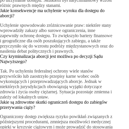
po utrzymanie dostępu. Skutkiem był natychmiastowy wzrost
różnic prawnych między stanami.
Jakie konsekwencje ma uchylenie wyroku dla dostępu do
aborcji?
Uchylenie spowodowało zróżnicowanie praw: niektóre stany
wprowadziły zakazy albo surowe ograniczenia, inne
zapewniły ochronę dostępu. To zwiększyło bariery finansowe
i geograficzne dla osób poszukujących zabiegu, a także
przyczyniło się do wzrostu podróży międzystanowych oraz do
nasilenia debat politycznych i prawnych.
Czy kryminalizacja aborcji jest możliwa po decyzji Sądu
Najwyższego?
Tak. Po uchyleniu federalnej ochrony wiele stanów
przywróciło lub zaostrzyło przepisy karne wobec osób
wykonujących i przeprowadzających aborcje. Jednak w
niektórych jurysdykcjach obowiązują wyjątki dotyczące
zdrowia i życia osoby ciężarnej. Sytuacja pozostaje zmienna i
zależy od lokalnych ustaw.
Jakie są zdrowotne skutki ograniczeń dostępu do zabiegów
przerywania ciąży?
Ograniczony dostęp zwiększa ryzyko powikłań związanych z
późniejszymi procedurami, zmniejsza możliwości medycznej
opieki w kryzysie ciążowym i może prowadzić do stosowania