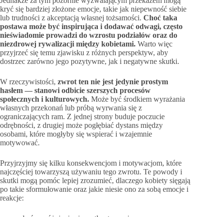
Jednakże za tym pozornie wyzwalającym przekazem mogą
kryć się bardziej złożone emocje, takie jak niepewność siebie
lub trudności z akceptacją własnej tożsamości.
Choć taka
postawa może być inspirująca i dodawać odwagi, często
nieświadomie prowadzi do wzrostu podziałów oraz do
niezdrowej rywalizacji między kobietami.
Warto więc
przyjrzeć się temu zjawisku z różnych perspektyw, aby
dostrzec zarówno jego pozytywne, jak i negatywne skutki.
W rzeczywistości,
zwrot ten nie jest jedynie prostym
hasłem — stanowi odbicie szerszych procesów
społecznych i kulturowych.
Może być środkiem wyrażania
własnych przekonań lub próbą wyrwania się z
ograniczających ram. Z jednej strony buduje poczucie
odrębności, z drugiej może pogłębiać dystans między
osobami, które mogłyby się wspierać i wzajemnie
motywować.
Przyjrzyjmy się kilku konsekwencjom i motywacjom, które
najczęściej towarzyszą używaniu tego zwrotu. Te powody i
skutki mogą pomóc lepiej zrozumieć, dlaczego kobiety sięgają
po takie sformułowanie oraz jakie niesie ono za sobą emocje i
reakcje: