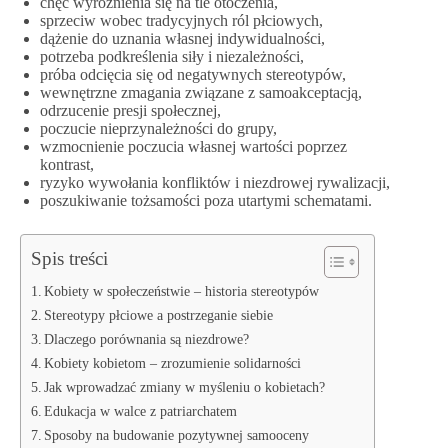
chęć wyróżnienia się na tle otoczenia,
sprzeciw wobec tradycyjnych ról płciowych,
dążenie do uznania własnej indywidualności,
potrzeba podkreślenia siły i niezależności,
próba odcięcia się od negatywnych stereotypów,
wewnętrzne zmagania związane z samoakceptacją,
odrzucenie presji społecznej,
poczucie nieprzynależności do grupy,
wzmocnienie poczucia własnej wartości poprzez
kontrast,
ryzyko wywołania konfliktów i niezdrowej rywalizacji,
poszukiwanie tożsamości poza utartymi schematami.
Spis treści
Kobiety w społeczeństwie – historia stereotypów
Stereotypy płciowe a postrzeganie siebie
Dlaczego porównania są niezdrowe?
Kobiety kobietom – zrozumienie solidarności
Jak wprowadzać zmiany w myśleniu o kobietach?
Edukacja w walce z patriarchatem
Sposoby na budowanie pozytywnej samooceny