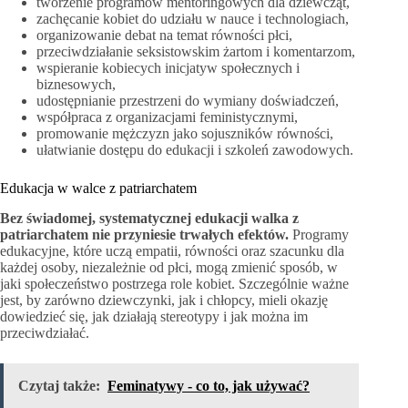
tworzenie programów mentoringowych dla dziewcząt,
zachęcanie kobiet do udziału w nauce i technologiach,
organizowanie debat na temat równości płci,
przeciwdziałanie seksistowskim żartom i komentarzom,
wspieranie kobiecych inicjatyw społecznych i
biznesowych,
udostępnianie przestrzeni do wymiany doświadczeń,
współpraca z organizacjami feministycznymi,
promowanie mężczyzn jako sojuszników równości,
ułatwianie dostępu do edukacji i szkoleń zawodowych.
Edukacja w walce z patriarchatem
Bez świadomej, systematycznej edukacji walka z
patriarchatem nie przyniesie trwałych efektów.
Programy
edukacyjne, które uczą empatii, równości oraz szacunku dla
każdej osoby, niezależnie od płci, mogą zmienić sposób, w
jaki społeczeństwo postrzega role kobiet. Szczególnie ważne
jest, by zarówno dziewczynki, jak i chłopcy, mieli okazję
dowiedzieć się, jak działają stereotypy i jak można im
przeciwdziałać.
Czytaj także:
Feminatywy - co to, jak używać?