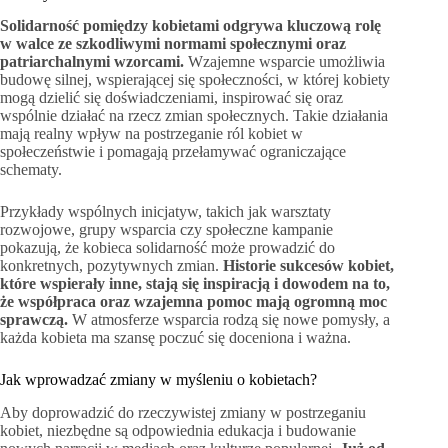
Solidarność pomiędzy kobietami odgrywa kluczową rolę
w walce ze szkodliwymi normami społecznymi oraz
patriarchalnymi wzorcami.
Wzajemne wsparcie umożliwia
budowę silnej, wspierającej się społeczności, w której kobiety
mogą dzielić się doświadczeniami, inspirować się oraz
wspólnie działać na rzecz zmian społecznych. Takie działania
mają realny wpływ na postrzeganie ról kobiet w
społeczeństwie i pomagają przełamywać ograniczające
schematy.
Przykłady wspólnych inicjatyw, takich jak warsztaty
rozwojowe, grupy wsparcia czy społeczne kampanie
pokazują, że kobieca solidarność może prowadzić do
konkretnych, pozytywnych zmian.
Historie sukcesów kobiet,
które wspierały inne, stają się inspiracją i dowodem na to,
że współpraca oraz wzajemna pomoc mają ogromną moc
sprawczą.
W atmosferze wsparcia rodzą się nowe pomysły, a
każda kobieta ma szansę poczuć się doceniona i ważna.
Jak wprowadzać zmiany w myśleniu o kobietach?
Aby doprowadzić do rzeczywistej zmiany w postrzeganiu
kobiet, niezbędne są odpowiednia edukacja i budowanie