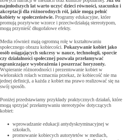
nowych narracji w mediach oraz kulturze popularnej.
Już od
najmłodszych lat warto uczyć dzieci równości, szacunku i
akceptacji dla różnorodnych ról, jakie mogą pełnić
kobiety w społeczeństwie.
Programy edukacyjne, które
promują pozytywne wzorce i przeciwdziałają stereotypom,
mogą przynieść długofalowe efekty.
Media również mają ogromną rolę w kształtowaniu
społecznego obrazu kobiecości.
Pokazywanie kobiet jako
osób osiągających sukcesy w nauce, technologii, sporcie
czy działalności społecznej pozwala przełamywać
ograniczające wyobrażenia i poszerzać horyzonty.
Wspieranie różnorodności i prezentowanie kobiet w
wielorakich rolach wzmacnia przekaz, że kobiecość nie ma
jednej definicji, a każda z kobiet ma prawo realizować się na
swój sposób.
Poniżej przedstawiamy przykłady praktycznych działań, które
mogą sprzyjać przełamywaniu stereotypów dotyczących
kobiet:
wprowadzanie edukacji antydyskryminacyjnej w
szkołach,
promowanie kobiecych autorytetów w mediach,