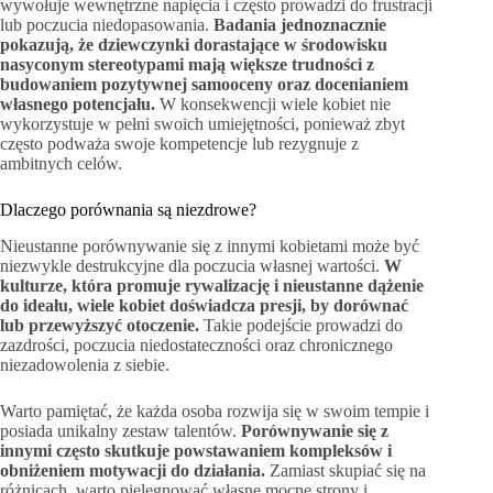
wywołuje wewnętrzne napięcia i często prowadzi do frustracji
lub poczucia niedopasowania.
Badania jednoznacznie
pokazują, że dziewczynki dorastające w środowisku
nasyconym stereotypami mają większe trudności z
budowaniem pozytywnej samooceny oraz docenianiem
własnego potencjału.
W konsekwencji wiele kobiet nie
wykorzystuje w pełni swoich umiejętności, ponieważ zbyt
często podważa swoje kompetencje lub rezygnuje z
ambitnych celów.
Dlaczego porównania są niezdrowe?
Nieustanne porównywanie się z innymi kobietami może być
niezwykle destrukcyjne dla poczucia własnej wartości.
W
kulturze, która promuje rywalizację i nieustanne dążenie
do ideału, wiele kobiet doświadcza presji, by dorównać
lub przewyższyć otoczenie.
Takie podejście prowadzi do
zazdrości, poczucia niedostateczności oraz chronicznego
niezadowolenia z siebie.
Warto pamiętać, że każda osoba rozwija się w swoim tempie i
posiada unikalny zestaw talentów.
Porównywanie się z
innymi często skutkuje powstawaniem kompleksów i
obniżeniem motywacji do działania.
Zamiast skupiać się na
różnicach, warto pielęgnować własne mocne strony i