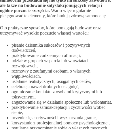
samoocena przekłada się nie tylko na sukcesy zawodowe,
ale także na budowanie satysfakcjonujących relacji i
ogólne poczucie szczęścia.
Warto więc regularnie
pielęgnować te elementy, które budują zdrową samoocenę.
Oto praktyczne sposoby, które pomagają budować oraz
utrzymywać wysokie poczucie własnej wartości:
pisanie dziennika sukcesów i pozytywnych
doświadczeń,
praktykowanie codziennych afirmacji,
udział w grupach wsparcia lub warsztatach
rozwojowych,
rozmowy z zaufanymi osobami o własnych
wątpliwościach,
ustalanie realistycznych, osiągalnych celów,
celebracja nawet drobnych osiągnięć,
ograniczanie kontaktu z osobami krytycznymi lub
toksycznymi,
angażowanie się w działania społeczne lub wolontariat,
praktykowanie samoakceptacji i życzliwości wobec
siebie,
uczenie się asertywności i wyznaczania granic,
korzystanie z profesjonalnej pomocy psychologicznej,
regularne przypominanie sobie o własnych mocnych