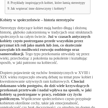
Przykłady inspirujących kobiet, które łamią stereotypy
Jak wspierać inne dziewczyny i kobiety?
Kobiety w społeczeństwie – historia stereotypów
Stereotypy dotyczące kobiet mają bardzo długą i złożoną
historię, głęboko zakorzenioną w tradycjach oraz strukturach
społecznych na całym świecie.
Już w czasach antycznych
kobiety często postrzegano przede wszystkim przez
pryzmat ich roli jako matek lub żon, co skutecznie
zawężało ich możliwości rozwoju osobistego oraz
samorealizacji.
Tego typu przekonania utrwalały się przez
wieki, przechodząc z pokolenia na pokolenie i kształtując
sposób, w jaki patrzono na kobiecość.
Dopiero pojawienie się ruchów feministycznych w XVIII i
XIX wieku rozpoczęło otwartą debatę na temat praw kobiet i
kwestionowanie sztywnych ram kulturowych.
Chociaż
dokonano wielu postępów, do dziś wiele krzywdzących
przekonań przetrwało i nadal wpływa na sposób, w jaki
kobiety są postrzegane w pracy, rodzinie czy życiu
publicznym.
Współczesne społeczeństwo często przypisuje
kobietom określone cechy, takie jak emocjonalność,
opiekuńczość czy brak decyzyjności, co utrudnia im dostęp do