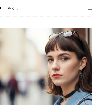
Przejdź
do
Bez Stygmy
treści