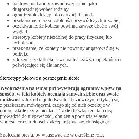
traktowanie kariery zawodowej kobiet jako
drugorzędnej wobec rodziny,
ograniczanie dostępu do edukacji i nauki,
przekonanie o braku zdolności przywódczych u kobiet,
oczekiwanie, że kobieta powinna zawsze dbać o swój
wygląd,
stereotyp kobiety niezdolnej do pracy fizycznej lub
technicznej,
przekonanie, że kobiety nie powinny angażować się w
politykę,
założenie, że kobieta powinna być zawsze opiekuńcza i
poświęcająca się dla innych.
Stereotypy płciowe a postrzeganie siebie
Wyobrażenia na temat płci wywierają ogromny wpływ na
sposób, w jaki kobiety oceniają samych siebie oraz swoje
możliwości.
Już od najmłodszych lat dziewczynki stykają się
z przekazami mówiącymi, czego się od nich oczekuje w
domu, szkole czy w mediach. Takie doświadczenia mogą
prowadzić do niepewności, obniżenia poczucia własnej
wartości oraz trudności z akceptacją własnych osiągnięć.
Społeczna presja, by wpasować się w określone role,