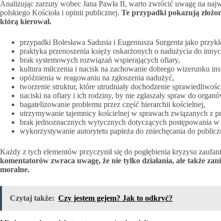
Analizując zarzuty wobec Jana Pawła II, warto zwrócić uwagę na najważ
polskiego Kościoła i opinii publicznej.
Te przypadki pokazują złożono
którą kierował.
przypadki Bolesława Sadusia i Eugeniusza Surgenta jako przyk
praktyka przenoszenia księży oskarżonych o nadużycia do innych
brak systemowych rozwiązań wspierających ofiary,
kultura milczenia i nacisk na zachowanie dobrego wizerunku inst
opóźnienia w reagowaniu na zgłoszenia nadużyć,
tworzenie struktur, które utrudniały dochodzenie sprawiedliwośc
naciski na ofiary i ich rodziny, by nie zgłaszały spraw do organ
bagatelizowanie problemu przez część hierarchii kościelnej,
utrzymywanie tajemnicy kościelnej w sprawach związanych z p
brak jednoznacznych wytycznych dotyczących postępowania w 
wykorzystywanie autorytetu papieża do zniechęcania do publicz
Każdy z tych elementów przyczynił się do pogłębienia kryzysu zaufan
komentatorów zwraca uwagę, że nie tylko działania, ale także zani
moralne.
Czytaj także:
Czy jestem gejem? Jak to odkryć?