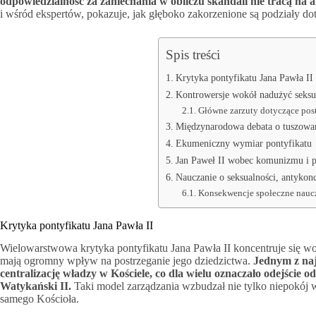
odpowiedzialność za zaniechania w obliczu skandali nie tracą na a
i wśród ekspertów, pokazuje, jak głęboko zakorzenione są podziały do
Spis treści
Krytyka pontyfikatu Jana Pawła II
Kontrowersje wokół nadużyć seksu
Główne zarzuty dotyczące po
Międzynarodowa debata o tuszowan
Ekumeniczny wymiar pontyfikatu
Jan Paweł II wobec komunizmu i 
Nauczanie o seksualności, antykonc
Konsekwencje społeczne nauc
Krytyka pontyfikatu Jana Pawła II
Wielowarstwowa krytyka pontyfikatu Jana Pawła II koncentruje się wok
mają ogromny wpływ na postrzeganie jego dziedzictwa.
Jednym z naj
centralizację władzy w Kościele, co dla wielu oznaczało odejście
Watykański II.
Taki model zarządzania wzbudzał nie tylko niepokój
samego Kościoła.