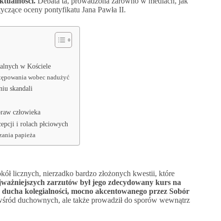
ktualności.
Debata ta, prowadzona zarówno w mediach, jak
tyczące oceny pontyfikatu Jana Pawła II.
alnych w Kościele
stępowania wobec nadużyć
iu skandali
praw człowieka
epcji i rolach płciowych
zania papieża
ół licznych, nierzadko bardzo złożonych kwestii, które
ważniejszych zarzutów był jego zdecydowany kurs na
 od ducha kolegialności, mocno akcentowanego przez Sobór
 wśród duchownych, ale także prowadził do sporów wewnątrz