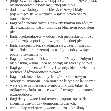
progresywna flaga, zawierająca czarne i brązowe paski,
by uhonorować osoby rasy innej niż biała,
dodatkowe kolory — niebieski, różowy i biały —
pojawiające się w wersjach wspierających osoby
transpłciowe,
flagi osób niebinarnych z paskiem białym lub żółtym
dla zaznaczenia tożsamości poza binarnym podziałem
płci,
flaga biseksualności w odcieniach niebieskiego i różu,
symbolizująca pociąg do więcej niż jednej płci,
flaga aseksualności, składająca się z czerni, szarości,
bieli i fioletu, reprezentująca osoby nieodczuwające
pociągu seksualnego,
flaga panseksualności, z kolorami różowym, żółtym i
niebieskim, wskazująca na pociąg niezależny od płci,
flagi genderqueer, złożone z lawendy, bieli i zieleni, by
podkreślić różnorodność płciową,
flaga osób interseksualnych – żółta z fioletowym
okręgiem, symbolizująca unikalność tych doświadczeń,
wersje flag zawierające symbole inkluzji, takie jak
trójkąty czy koła, mające zwrócić uwagę na otwartość i
różnorodność,
flagi dedykowane konkretnym grupom, np. osób
aromantycznych czy demiromantycznych,
wersje flag wykorzystywane podczas określonych