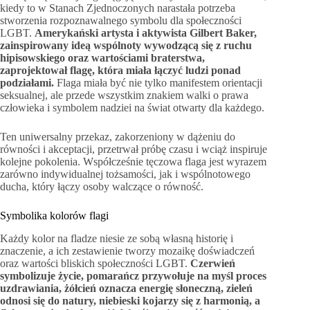
kiedy to w Stanach Zjednoczonych narastała potrzeba
stworzenia rozpoznawalnego symbolu dla społeczności
LGBT.
Amerykański artysta i aktywista Gilbert Baker,
zainspirowany ideą wspólnoty wywodzącą się z ruchu
hipisowskiego oraz wartościami braterstwa,
zaprojektował flagę, która miała łączyć ludzi ponad
podziałami.
Flaga miała być nie tylko manifestem orientacji
seksualnej, ale przede wszystkim znakiem walki o prawa
człowieka i symbolem nadziei na świat otwarty dla każdego.
Ten uniwersalny przekaz, zakorzeniony w dążeniu do
równości i akceptacji, przetrwał próbę czasu i wciąż inspiruje
kolejne pokolenia. Współcześnie tęczowa flaga jest wyrazem
zarówno indywidualnej tożsamości, jak i wspólnotowego
ducha, który łączy osoby walczące o równość.
Symbolika kolorów flagi
Każdy kolor na fladze niesie ze sobą własną historię i
znaczenie, a ich zestawienie tworzy mozaikę doświadczeń
oraz wartości bliskich społeczności LGBT.
Czerwień
symbolizuje życie, pomarańcz przywołuje na myśl proces
uzdrawiania, żółcień oznacza energię słoneczną, zieleń
odnosi się do natury, niebieski kojarzy się z harmonią, a