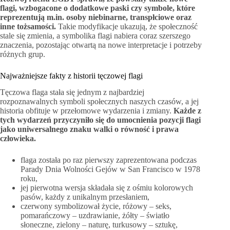
flagi, wzbogacone o dodatkowe paski czy symbole, które
reprezentują m.in. osoby niebinarne, transpłciowe oraz
inne tożsamości.
Takie modyfikacje ukazują, że społeczność
stale się zmienia, a symbolika flagi nabiera coraz szerszego
znaczenia, pozostając otwartą na nowe interpretacje i potrzeby
różnych grup.
Najważniejsze fakty z historii tęczowej flagi
Tęczowa flaga stała się jednym z najbardziej
rozpoznawalnych symboli społecznych naszych czasów, a jej
historia obfituje w przełomowe wydarzenia i zmiany.
Każde z
tych wydarzeń przyczyniło się do umocnienia pozycji flagi
jako uniwersalnego znaku walki o równość i prawa
człowieka.
flaga została po raz pierwszy zaprezentowana podczas
Parady Dnia Wolności Gejów w San Francisco w 1978
roku,
jej pierwotna wersja składała się z ośmiu kolorowych
pasów, każdy z unikalnym przesłaniem,
czerwony symbolizował życie, różowy – seks,
pomarańczowy – uzdrawianie, żółty – światło
słoneczne, zielony – naturę, turkusowy – sztukę,