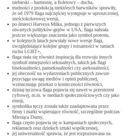
niebieski – harmonię, a fioletowy – ducha,
trudności z produkcją niektórych barwników sprawiły,
że od 1979 flaga najczęściej występuje w uproszczonej,
sześciokolorowej wersji,
po śmierci Harveya Milka, jednego z pierwszych
otwartych polityków-gejów w USA, flaga nabrała
jeszcze większego znaczenia jako symbol protestu,
w kolejnych latach powstały nowe wersje flagi,
uwzględniające kolejne grupy i tożsamości w ramach
ruchu LGBT+,
flaga stała się również inspiracją dla rozwoju innych
symboli mniejszości seksualnych, takich jak flagi
biseksualności, panseksualności czy aseksualności,
jej obecność na wydarzeniach publicznych zawsze
przyciąga uwagę mediów i opinii publicznej,
wzmacniając przekaz o konieczności równości,
dzisiaj tęczowa flaga pojawia się nawet w przestrzeni
cyfrowej, m.in. w mediach społecznościowych czy jako
emoji,
symbolika tęczy została także zaadaptowana przez
firmy i marki wspierające równość, szczególnie podczas
Miesiąca Dumy,
flaga często pojawia się w kampaniach społecznych,
reklamach oraz dziełach sztuki współczesnej,
jej uniwersalność sprawia, że jest rozpoznawana na