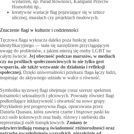
wydarzeń, np. Parad Równości, Kampanii Przeciw
Homofobii itp.,
kreatywne wariacje flag pojawiające się w sztuce
ulicznej, muralach czy projektach modowych.
Znaczenie flagi w kulturze i codzienności
Tęczowa flaga wykracza daleko poza funkcję znaku
identyfikacyjnego — stała się narzędziem przyciągającym
uwagę do problemów, z jakimi mierzą się osoby LGBT na
całym świecie.
Jej obecność podczas marszów, w mediach
czy na profilach społecznościowych to nie tylko gest
wsparcia, ale także wezwanie do działania i refleksji
społecznej.
Dzięki uniwersalności przekazu flaga łączy ludzi,
inspirując do aktywnego udziału w walce o równość.
Symbolika tęczowej flagi obejmuje coraz szersze spektrum
tożsamości seksualnych i płciowych. Powstały również flagi
podkreślające inkluzywność i otwartość na nowe grupy.
Przykładem jest progresywna flaga, opracowana przez
Daniela Quasara, która zawiera czarne i brązowe paski ku
czci osób kolorowych oraz biały, różowy i niebieski dla
reprezentacji osób transpłciowych.
Zmiany te
odzwierciedlają rosnącą świadomość różnorodności oraz
potrzebę uwzględnienia wszystkich, niezależnie od