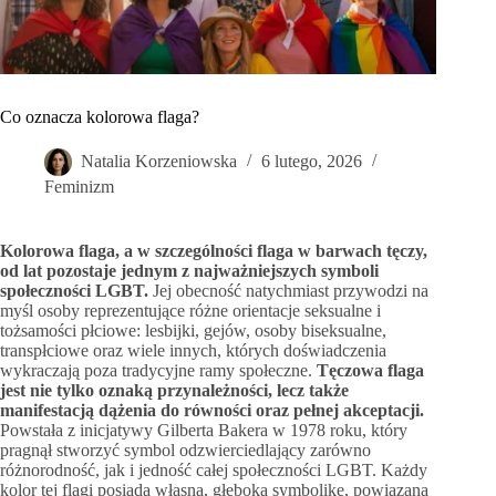
Co oznacza kolorowa flaga?
Natalia Korzeniowska
6 lutego, 2026
Feminizm
Kolorowa flaga, a w szczególności flaga w barwach tęczy,
od lat pozostaje jednym z najważniejszych symboli
społeczności LGBT.
Jej obecność natychmiast przywodzi na
myśl osoby reprezentujące różne orientacje seksualne i
tożsamości płciowe: lesbijki, gejów, osoby biseksualne,
transpłciowe oraz wiele innych, których doświadczenia
wykraczają poza tradycyjne ramy społeczne.
Tęczowa flaga
jest nie tylko oznaką przynależności, lecz także
manifestacją dążenia do równości oraz pełnej akceptacji.
Powstała z inicjatywy Gilberta Bakera w 1978 roku, który
pragnął stworzyć symbol odzwierciedlający zarówno
różnorodność, jak i jedność całej społeczności LGBT. Każdy
kolor tej flagi posiada własną, głęboką symbolikę, powiązaną