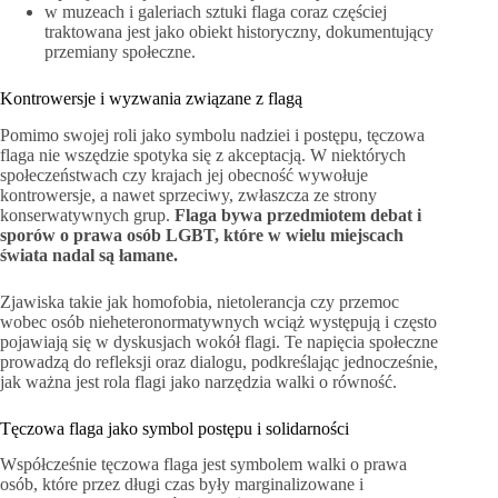
w muzeach i galeriach sztuki flaga coraz częściej
traktowana jest jako obiekt historyczny, dokumentujący
przemiany społeczne.
Kontrowersje i wyzwania związane z flagą
Pomimo swojej roli jako symbolu nadziei i postępu, tęczowa
flaga nie wszędzie spotyka się z akceptacją. W niektórych
społeczeństwach czy krajach jej obecność wywołuje
kontrowersje, a nawet sprzeciwy, zwłaszcza ze strony
konserwatywnych grup.
Flaga bywa przedmiotem debat i
sporów o prawa osób LGBT, które w wielu miejscach
świata nadal są łamane.
Zjawiska takie jak homofobia, nietolerancja czy przemoc
wobec osób nieheteronormatywnych wciąż występują i często
pojawiają się w dyskusjach wokół flagi. Te napięcia społeczne
prowadzą do refleksji oraz dialogu, podkreślając jednocześnie,
jak ważna jest rola flagi jako narzędzia walki o równość.
Tęczowa flaga jako symbol postępu i solidarności
Współcześnie tęczowa flaga jest symbolem walki o prawa
osób, które przez długi czas były marginalizowane i