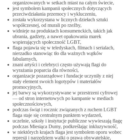
organizowanych w setkach miast na całym świecie,
jest symbolem kampanii społecznych dotyczących
przeciwdziałania przemocy i wykluczeniu,
została wykorzystana w licznych dziełach sztuki
współczesnej, od murali po rzeźby,
widnieje na produktach konsumenckich, takich jak
ubrania, gadżety, a nawet opakowania marek
wspierających społeczność LGBT,
flaga pojawia się w teledyskach, filmach i serialach,
nierzadko stanowiąc tło dla ważnych wątków
fabularnych,
znani artyści i celebryci często używają flagi do
wyrażania poparcia dla równości,
organizacje pozarządowe i fundacje uczyniły z niej
stały element swoich logotypów i materiałów
promocyjnych,
jej barwy są wykorzystywane w przestrzeni cyfrowej
— od stron internetowych po kampanie w mediach
społecznościowych,
podczas świąt i rocznic związanych z ruchem LGBT
flaga staje się centralnym punktem wydarzeń,
uczelnie, szkoły i instytucje publiczne wywieszają flagę
podczas Miesiąca Dumy, podkreślając inkluzywność,
w niektórych krajach flaga jest symbolem oporu wobec
represji i narzędziem walki o prawa obywatelskie,