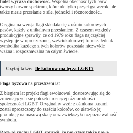
fiolet wyraża duchowość.
Wspólna obecność tych barw
tworzy barwne spektrum, które nie tylko przyciąga wzrok, ale
także niesie przesłanie o sile, jedności i różnorodności.
Oryginalna wersja flagi składała się z ośmiu kolorowych
pasów, każdy z unikalnym przesłaniem. Z czasem względy
produkcyjne sprawiły, że od 1979 roku flaga najczęściej
występuje w uproszczonej, sześciokolorowej formie. Jednak
symbolika każdego z tych kolorów pozostała niezwykle
ważna i rozpoznawalna na całym świecie.
Czytaj także:
Ile kolorów ma tęcza LGBT?
Flaga tęczowa na przestrzeni lat
Z biegiem lat projekt flagi ewoluował, dostosowując się do
zmieniających się potrzeb i rosnącej różnorodności
społeczności LGBT. Oryginalny wzór z ośmioma pasami
został uproszczony do sześciu kolorów, co ułatwiło jej
produkcję na masową skalę oraz zwiększyło rozpoznawalność
symbolu.
Rozwój ruchu LGBT sprawił, że powstały także nowe