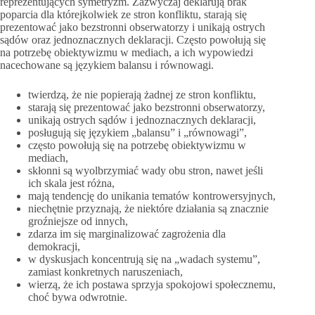
reprezentujących symetryzm. Zazwyczaj deklarują brak
poparcia dla którejkolwiek ze stron konfliktu, starają się
prezentować jako bezstronni obserwatorzy i unikają ostrych
sądów oraz jednoznacznych deklaracji. Często powołują się
na potrzebę obiektywizmu w mediach, a ich wypowiedzi
nacechowane są językiem balansu i równowagi.
twierdzą, że nie popierają żadnej ze stron konfliktu,
starają się prezentować jako bezstronni obserwatorzy,
unikają ostrych sądów i jednoznacznych deklaracji,
posługują się językiem „balansu” i „równowagi”,
często powołują się na potrzebę obiektywizmu w
mediach,
skłonni są wyolbrzymiać wady obu stron, nawet jeśli
ich skala jest różna,
mają tendencję do unikania tematów kontrowersyjnych,
niechętnie przyznają, że niektóre działania są znacznie
groźniejsze od innych,
zdarza im się marginalizować zagrożenia dla
demokracji,
w dyskusjach koncentrują się na „wadach systemu”,
zamiast konkretnych naruszeniach,
wierzą, że ich postawa sprzyja spokojowi społecznemu,
choć bywa odwrotnie.