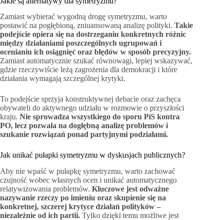
Jakie są alternatywy dla symetryzmu?
Zamiast wybierać wygodną drogę symetryzmu, warto
postawić na pogłębioną, zniuansowaną analizę polityki.
Takie
podejście opiera się na dostrzeganiu konkretnych różnic
między działaniami poszczególnych ugrupowań i
ocenianiu ich osiągnięć oraz błędów w sposób precyzyjny.
Zamiast automatycznie szukać równowagi, lepiej wskazywać,
gdzie rzeczywiście leżą zagrożenia dla demokracji i które
działania wymagają szczególnej krytyki.
To podejście sprzyja konstruktywnej debacie oraz zachęca
obywateli do aktywnego udziału w rozmowie o przyszłości
kraju.
Nie sprowadza wszystkiego do sporu PiS kontra
PO, lecz pozwala na dogłębną analizę problemów i
szukanie rozwiązań ponad partyjnymi podziałami.
Jak unikać pułapki symetryzmu w dyskusjach publicznych?
Aby nie wpaść w pułapkę symetryzmu, warto zachować
czujność wobec własnych ocen i unikać automatycznego
relatywizowania problemów.
Kluczowe jest odważne
nazywanie rzeczy po imieniu oraz skupienie się na
konkretnej, szczerej krytyce działań polityków –
niezależnie od ich partii.
Tylko dzięki temu możliwe jest