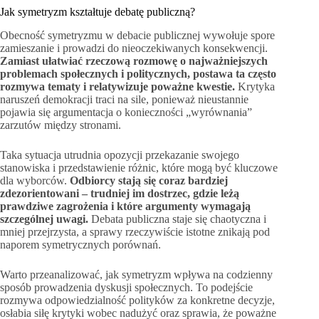
Jak symetryzm kształtuje debatę publiczną?
Obecność symetryzmu w debacie publicznej wywołuje spore
zamieszanie i prowadzi do nieoczekiwanych konsekwencji.
Zamiast ułatwiać rzeczową rozmowę o najważniejszych
problemach społecznych i politycznych, postawa ta często
rozmywa tematy i relatywizuje poważne kwestie.
Krytyka
naruszeń demokracji traci na sile, ponieważ nieustannie
pojawia się argumentacja o konieczności „wyrównania”
zarzutów między stronami.
Taka sytuacja utrudnia opozycji przekazanie swojego
stanowiska i przedstawienie różnic, które mogą być kluczowe
dla wyborców.
Odbiorcy stają się coraz bardziej
zdezorientowani – trudniej im dostrzec, gdzie leżą
prawdziwe zagrożenia i które argumenty wymagają
szczególnej uwagi.
Debata publiczna staje się chaotyczna i
mniej przejrzysta, a sprawy rzeczywiście istotne znikają pod
naporem symetrycznych porównań.
Warto przeanalizować, jak symetryzm wpływa na codzienny
sposób prowadzenia dyskusji społecznych. To podejście
rozmywa odpowiedzialność polityków za konkretne decyzje,
osłabia siłę krytyki wobec nadużyć oraz sprawia, że poważne