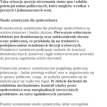
Taka sytuacja sprzyja utrzymaniu status quo i osłabia
potencjał zmian politycznych, które mogłyby wynikać z
jawnych i jednoznacznych ocen.
Skutki symetryzmu dla społeczeństwa
Konsekwencje symetryzmu dla polskiego społeczeństwa są
wielowymiarowe i bardzo złożone.
Pierwszym widocznym
efektem jest dezinformacja oraz zniekształcenie obrazu
sceny politycznej, co przekłada się na trudności z
podejmowaniem świadomych decyzji wyborczych.
Dodatkowo symetryzm podkopuje zaufanie do instytucji
demokratycznych, ponieważ ciągłe relatywizowanie prowadzi
do poczucia zagubienia wśród obywateli.
Ostatecznie postawy symetrystyczne pogłębiają społeczną
polaryzację – ludzie przestają widzieć sens w angażowaniu się
w sprawy publiczne, czując, że polityka sprowadza się do
niekończącej się walki bez reguł.
W efekcie dochodzi do
osłabienia mechanizmów kontroli władzy przez
społeczeństwo oraz marginalizacji rzeczywistych
problemów na rzecz ogólnikowych zarzutów.
Poniżej wymieniono skutki symetryzmu, które szczególnie