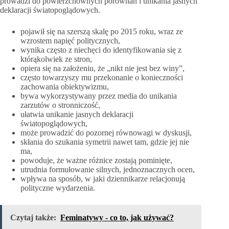
prowadzi do powierzchownych porównań i unikania jasnych
deklaracji światopoglądowych.
pojawił się na szerszą skalę po 2015 roku, wraz ze
wzrostem napięć politycznych,
wynika często z niechęci do identyfikowania się z
którąkolwiek ze stron,
opiera się na założeniu, że „nikt nie jest bez winy”,
często towarzyszy mu przekonanie o konieczności
zachowania obiektywizmu,
bywa wykorzystywany przez media do unikania
zarzutów o stronniczość,
ułatwia unikanie jasnych deklaracji
światopoglądowych,
może prowadzić do pozornej równowagi w dyskusji,
skłania do szukania symetrii nawet tam, gdzie jej nie
ma,
powoduje, że ważne różnice zostają pominięte,
utrudnia formułowanie silnych, jednoznacznych ocen,
wpływa na sposób, w jaki dziennikarze relacjonują
polityczne wydarzenia.
Czytaj także:
Feminatywy - co to, jak używać?