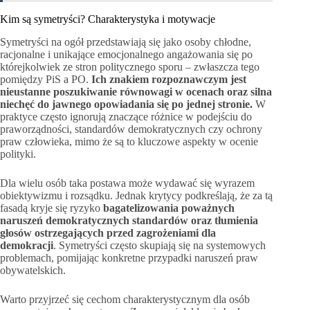
Kim są symetryści? Charakterystyka i motywacje
Symetryści na ogół przedstawiają się jako osoby chłodne,
racjonalne i unikające emocjonalnego angażowania się po
którejkolwiek ze stron politycznego sporu – zwłaszcza tego
pomiędzy PiS a PO.
Ich znakiem rozpoznawczym jest
nieustanne poszukiwanie równowagi w ocenach oraz silna
niechęć do jawnego opowiadania się po jednej stronie.
W
praktyce często ignorują znaczące różnice w podejściu do
praworządności, standardów demokratycznych czy ochrony
praw człowieka, mimo że są to kluczowe aspekty w ocenie
polityki.
Dla wielu osób taka postawa może wydawać się wyrazem
obiektywizmu i rozsądku. Jednak krytycy podkreślają, że za tą
fasadą kryje się ryzyko
bagatelizowania poważnych
naruszeń demokratycznych standardów oraz tłumienia
głosów ostrzegających przed zagrożeniami dla
demokracji
. Symetryści często skupiają się na systemowych
problemach, pomijając konkretne przypadki naruszeń praw
obywatelskich.
Warto przyjrzeć się cechom charakterystycznym dla osób