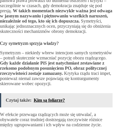
państwa prawa prowadzi do tłumienia ostrzeżeń i krytyki –
szczególnie w czasach, gdy demokracja znajduje się pod
presją.
W takich momentach niezwykle ważna jest odwaga
w jasnym nazywaniu i piętnowaniu wszelkich naruszeń,
niezależnie od tego, kto się ich dopuszcza.
Symetryści,
unikając jednoznacznych ocen, przyczyniają się do obniżenia
skuteczności mechanizmów obrony demokracji.
Czy symetryzm sprzyja władzy?
Symetryzm – niekiedy wbrew intencjom samych symetrystów
– potrafi skutecznie wzmacniać pozycję obozu rządzącego.
Gdy każde działanie PiS jest natychmiast zestawiane z
rzekomo podobnym posunięciem PO, obraz politycznej
rzeczywistości zostaje zamazany.
Krytyka rządu traci impet,
ponieważ niemal zawsze pojawiają się kontrargumenty
skierowane wobec opozycji.
Czytaj także:
Kim są foliarze?
W efekcie przewaga rządzących może się utrwalać, a
obywatele coraz trudniej dostrzegają rzeczywiste różnice
między ugrupowaniami i ich wpływ na codzienne życie.