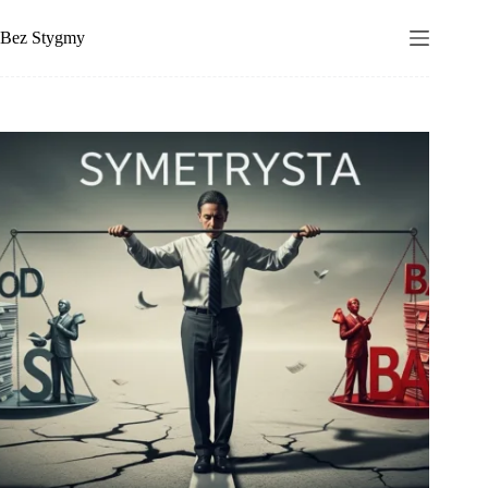
Przejdź
do
Bez Stygmy
treści