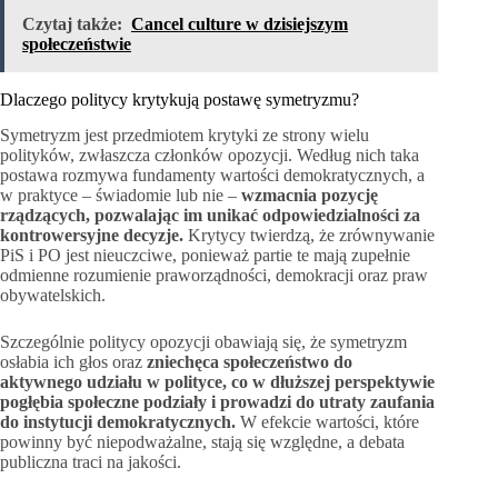
Czytaj także:
Cancel culture w dzisiejszym
społeczeństwie
Dlaczego politycy krytykują postawę symetryzmu?
Symetryzm jest przedmiotem krytyki ze strony wielu
polityków, zwłaszcza członków opozycji. Według nich taka
postawa rozmywa fundamenty wartości demokratycznych, a
w praktyce – świadomie lub nie –
wzmacnia pozycję
rządzących, pozwalając im unikać odpowiedzialności za
kontrowersyjne decyzje.
Krytycy twierdzą, że zrównywanie
PiS i PO jest nieuczciwe, ponieważ partie te mają zupełnie
odmienne rozumienie praworządności, demokracji oraz praw
obywatelskich.
Szczególnie politycy opozycji obawiają się, że symetryzm
osłabia ich głos oraz
zniechęca społeczeństwo do
aktywnego udziału w polityce, co w dłuższej perspektywie
pogłębia społeczne podziały i prowadzi do utraty zaufania
do instytucji demokratycznych.
W efekcie wartości, które
powinny być niepodważalne, stają się względne, a debata
publiczna traci na jakości.