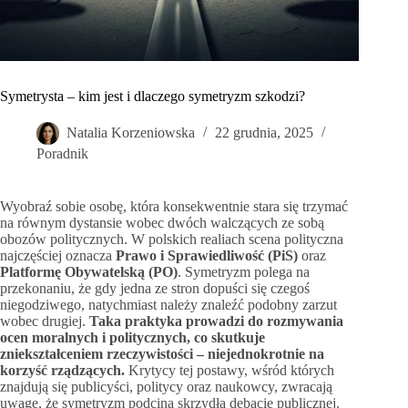
Symetrysta – kim jest i dlaczego symetryzm szkodzi?
Natalia Korzeniowska
22 grudnia, 2025
Poradnik
Wyobraź sobie osobę, która konsekwentnie stara się trzymać
na równym dystansie wobec dwóch walczących ze sobą
obozów politycznych. W polskich realiach scena polityczna
najczęściej oznacza
Prawo i Sprawiedliwość (PiS)
oraz
Platformę Obywatelską (PO)
. Symetryzm polega na
przekonaniu, że gdy jedna ze stron dopuści się czegoś
niegodziwego, natychmiast należy znaleźć podobny zarzut
wobec drugiej.
Taka praktyka prowadzi do rozmywania
ocen moralnych i politycznych, co skutkuje
zniekształceniem rzeczywistości – niejednokrotnie na
korzyść rządzących.
Krytycy tej postawy, wśród których
znajdują się publicyści, politycy oraz naukowcy, zwracają
uwagę, że symetryzm podcina skrzydła debacie publicznej.