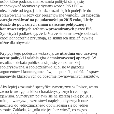
osób, które podczas analizowania polityki starają się
zachowywać identyczny dystans wobec PiS i PO –
niezależnie od tego, jak bardzo różni się ich podejście do
sprawowania władzy czy prezentowane wartości.
Ta filozofia
zaczęła zyskiwać na popularności po 2015 roku, kiedy
doszło do poważnych zmian na scenie politycznej i
kontrowersyjnych reform wprowadzanych przez PiS.
Symetryści podkreślają, że każda ze stron ma swoje słabości,
choć jednocześnie przyznają, że skutki ich działań bywają
różne dla obywateli.
Krytycy tego podejścia wskazują, że
utrudnia ono uczciwą
ocenę polityki i osłabia głos demokratycznej opozycji
. W
rezultacie debata publiczna staje się coraz bardziej
spolaryzowana, a społeczeństwo gubi się w gąszczu
argumentów i kontrargumentów, nie potrafiąc odróżnić spraw
naprawdę kluczowych od pozornie równoważnych zarzutów.
Aby lepiej zrozumieć specyfikę symetryzmu w Polsce, warto
zwrócić uwagę na kilka charakterystycznych cech tego
zjawiska. Symetryzm pojawił się na szerszą skalę po 2015
roku, towarzysząc wzrostowi napięć politycznych oraz
niechęci do jednoznacznego opowiadania się po jednej
stronie. Zakłada, że „nikt nie jest bez winy”, co często