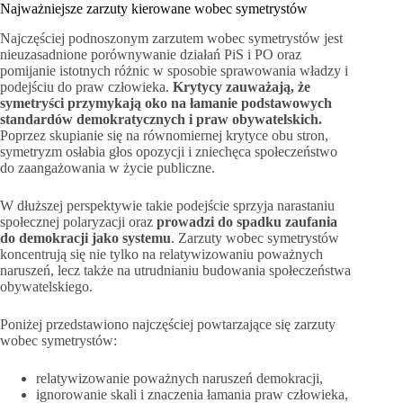
Najważniejsze zarzuty kierowane wobec symetrystów
Najczęściej podnoszonym zarzutem wobec symetrystów jest
nieuzasadnione porównywanie działań PiS i PO oraz
pomijanie istotnych różnic w sposobie sprawowania władzy i
podejściu do praw człowieka.
Krytycy zauważają, że
symetryści przymykają oko na łamanie podstawowych
standardów demokratycznych i praw obywatelskich.
Poprzez skupianie się na równomiernej krytyce obu stron,
symetryzm osłabia głos opozycji i zniechęca społeczeństwo
do zaangażowania w życie publiczne.
W dłuższej perspektywie takie podejście sprzyja narastaniu
społecznej polaryzacji oraz
prowadzi do spadku zaufania
do demokracji jako systemu
. Zarzuty wobec symetrystów
koncentrują się nie tylko na relatywizowaniu poważnych
naruszeń, lecz także na utrudnianiu budowania społeczeństwa
obywatelskiego.
Poniżej przedstawiono najczęściej powtarzające się zarzuty
wobec symetrystów:
relatywizowanie poważnych naruszeń demokracji,
ignorowanie skali i znaczenia łamania praw człowieka,