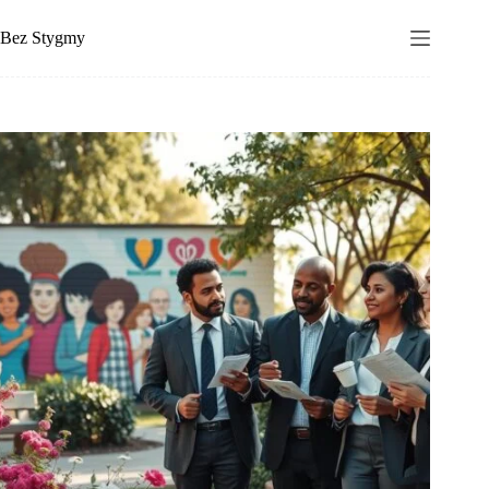
Przejdź
do
Bez Stygmy
treści