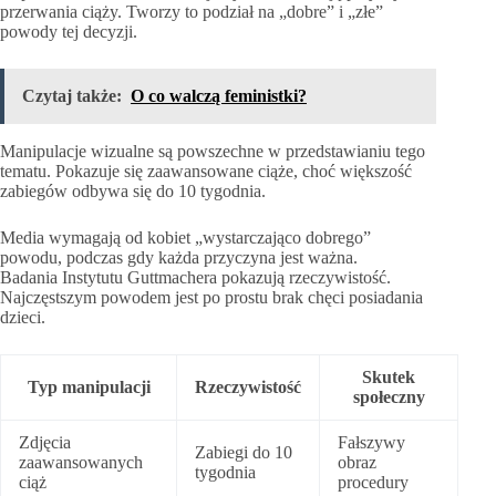
przerwania ciąży. Tworzy to podział na „dobre” i „złe”
powody tej decyzji.
Czytaj także:
O co walczą feministki?
Manipulacje wizualne są powszechne w przedstawianiu tego
tematu. Pokazuje się zaawansowane ciąże, choć większość
zabiegów odbywa się do 10 tygodnia.
Media wymagają od kobiet „wystarczająco dobrego”
powodu, podczas gdy każda przyczyna jest ważna.
Badania Instytutu Guttmachera pokazują rzeczywistość.
Najczęstszym powodem jest po prostu brak chęci posiadania
dzieci.
Skutek
Typ manipulacji
Rzeczywistość
społeczny
Zdjęcia
Fałszywy
Zabiegi do 10
zaawansowanych
obraz
tygodnia
ciąż
procedury