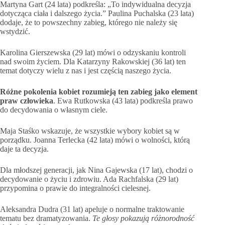
Martyna Gart (24 lata) podkreśla: „To indywidualna decyzja
dotycząca ciała i dalszego życia.” Paulina Puchalska (23 lata)
dodaje, że to powszechny zabieg, którego nie należy się
wstydzić.
Karolina Gierszewska (29 lat) mówi o odzyskaniu kontroli
nad swoim życiem. Dla Katarzyny Rakowskiej (36 lat) ten
temat dotyczy wielu z nas i jest częścią naszego życia.
Różne pokolenia kobiet rozumieją ten zabieg jako element
praw człowieka
. Ewa Rutkowska (43 lata) podkreśla prawo
do decydowania o własnym ciele.
Maja Staśko wskazuje, że wszystkie wybory kobiet są w
porządku. Joanna Terlecka (42 lata) mówi o wolności, którą
daje ta decyzja.
Dla młodszej generacji, jak Nina Gajewska (17 lat), chodzi o
decydowanie o życiu i zdrowiu. Ada Rachfalska (29 lat)
przypomina o prawie do integralności cielesnej.
Aleksandra Dudra (31 lat) apeluje o normalne traktowanie
tematu bez dramatyzowania.
Te głosy pokazują różnorodność