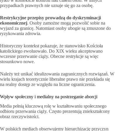
tylko w kontekście kontroli nad ciałem osób. W innych
przypadkach prawnych nie uznaje się go za osobę.
Restrykcyjne przepisy prowadzą do dyskryminacji
ekonomicznej
. Osoby zamożne mogą pozwolić sobie na
wyjazd za granicę. Natomiast osoby ubogie są zmuszone do
ryzykowania zdrowia.
Historyczny kontekst pokazuje, że stanowisko Kościoła
katolickiego ewoluowało. Do XIX wieku akceptowano
wczesne przerwanie ciąży. Obecne restrykcje są więc
stosunkowo nowe.
Należy też unikać idealizowania zagranicznych rozwiązań. W
wielu krajach teoretycznie liberalne prawo nie przekłada się
na realny dostęp ze względu na liczne ograniczenia.
Wpływ społeczny i medialny na postrzeganie aborcji
Media pełnią kluczową rolę w kształtowaniu społecznego
odbioru przerwania ciąży. Często prezentują zniekształcony
obraz rzeczywistości.
W polskich mediach obserwujemy hierarchizację przyczyn