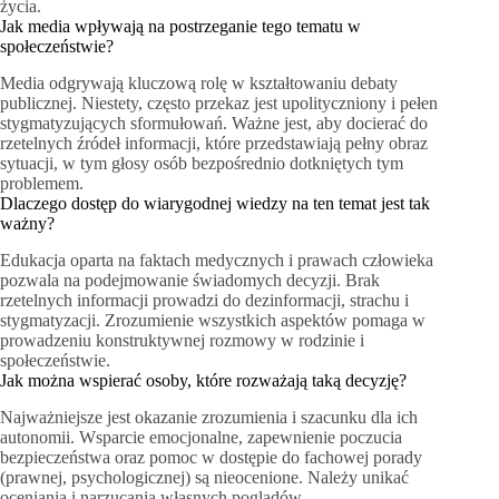
życia.
Jak media wpływają na postrzeganie tego tematu w
społeczeństwie?
Media odgrywają kluczową rolę w kształtowaniu debaty
publicznej. Niestety, często przekaz jest upolityczniony i pełen
stygmatyzujących sformułowań. Ważne jest, aby docierać do
rzetelnych źródeł informacji, które przedstawiają pełny obraz
sytuacji, w tym głosy osób bezpośrednio dotkniętych tym
problemem.
Dlaczego dostęp do wiarygodnej wiedzy na ten temat jest tak
ważny?
Edukacja oparta na faktach medycznych i prawach człowieka
pozwala na podejmowanie świadomych decyzji. Brak
rzetelnych informacji prowadzi do dezinformacji, strachu i
stygmatyzacji. Zrozumienie wszystkich aspektów pomaga w
prowadzeniu konstruktywnej rozmowy w rodzinie i
społeczeństwie.
Jak można wspierać osoby, które rozważają taką decyzję?
Najważniejsze jest okazanie zrozumienia i szacunku dla ich
autonomii. Wsparcie emocjonalne, zapewnienie poczucia
bezpieczeństwa oraz pomoc w dostępie do fachowej porady
(prawnej, psychologicznej) są nieocenione. Należy unikać
oceniania i narzucania własnych poglądów.