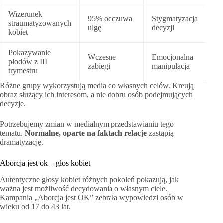
Wizerunek
95% odczuwa
Stygmatyzacja
straumatyzowanych
ulgę
decyzji
kobiet
Pokazywanie
Wczesne
Emocjonalna
płodów z III
zabiegi
manipulacja
trymestru
Różne grupy wykorzystują media do własnych celów. Kreują
obraz służący ich interesom, a nie dobru osób podejmujących
decyzje.
Potrzebujemy zmian w medialnym przedstawianiu tego
tematu.
Normalne, oparte na faktach relacje
zastąpią
dramatyzację.
Aborcja jest ok – głos kobiet
Autentyczne głosy kobiet różnych pokoleń pokazują, jak
ważna jest możliwość decydowania o własnym ciele.
Kampania „Aborcja jest OK” zebrała wypowiedzi osób w
wieku od 17 do 43 lat.