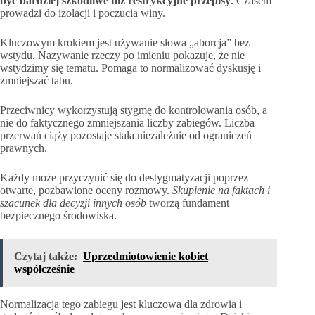
być bardziej szkodliwe niż restrykcyjne przepisy
. Czasem
prowadzi do izolacji i poczucia winy.
Kluczowym krokiem jest używanie słowa „aborcja” bez
wstydu. Nazywanie rzeczy po imieniu pokazuje, że nie
wstydzimy się tematu. Pomaga to normalizować dyskusję i
zmniejszać tabu.
Przeciwnicy wykorzystują stygmę do kontrolowania osób, a
nie do faktycznego zmniejszania liczby zabiegów. Liczba
przerwań ciąży pozostaje stała niezależnie od ograniczeń
prawnych.
Każdy może przyczynić się do destygmatyzacji poprzez
otwarte, pozbawione oceny rozmowy.
Skupienie na faktach i
szacunek dla decyzji innych osób
tworzą fundament
bezpiecznego środowiska.
Czytaj także:
Uprzedmiotowienie kobiet
współcześnie
Normalizacja tego zabiegu jest kluczowa dla zdrowia i