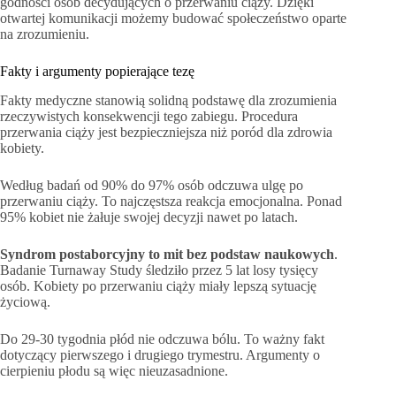
godności osób decydujących o przerwaniu ciąży. Dzięki
otwartej komunikacji możemy budować społeczeństwo oparte
na zrozumieniu.
Fakty i argumenty popierające tezę
Fakty medyczne stanowią solidną podstawę dla zrozumienia
rzeczywistych konsekwencji tego zabiegu. Procedura
przerwania ciąży jest bezpieczniejsza niż poród dla zdrowia
kobiety.
Według badań od 90% do 97% osób odczuwa ulgę po
przerwaniu ciąży. To najczęstsza reakcja emocjonalna. Ponad
95% kobiet nie żałuje swojej decyzji nawet po latach.
Syndrom postaborcyjny to mit bez podstaw naukowych
.
Badanie Turnaway Study śledziło przez 5 lat losy tysięcy
osób. Kobiety po przerwaniu ciąży miały lepszą sytuację
życiową.
Do 29-30 tygodnia płód nie odczuwa bólu. To ważny fakt
dotyczący pierwszego i drugiego trymestru. Argumenty o
cierpieniu płodu są więc nieuzasadnione.