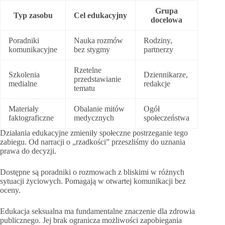
Grupa
Typ zasobu
Cel edukacyjny
docelowa
Poradniki
Nauka rozmów
Rodziny,
komunikacyjne
bez stygmy
partnerzy
Rzetelne
Szkolenia
Dziennikarze,
przedstawianie
medialne
redakcje
tematu
Materiały
Obalanie mitów
Ogół
faktograficzne
medycznych
społeczeństwa
Działania edukacyjne zmieniły społeczne postrzeganie tego
zabiegu. Od narracji o „rzadkości” przeszliśmy do uznania
prawa do decyzji.
Dostępne są poradniki o rozmowach z bliskimi w różnych
sytuacji życiowych. Pomagają w otwartej komunikacji bez
oceny.
Edukacja seksualna ma fundamentalne znaczenie dla zdrowia
publicznego. Jej brak ogranicza możliwości zapobiegania