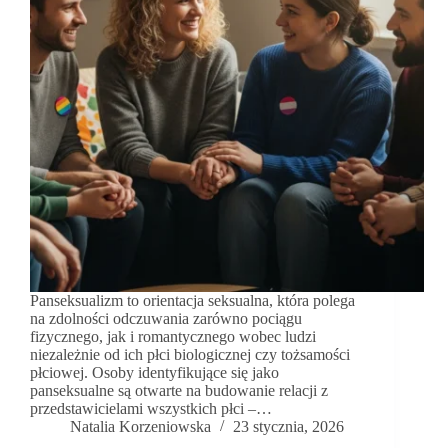
Panseksualizm to orientacja seksualna, która polega
na zdolności odczuwania zarówno pociągu
fizycznego, jak i romantycznego wobec ludzi
niezależnie od ich płci biologicznej czy tożsamości
płciowej. Osoby identyfikujące się jako
panseksualne są otwarte na budowanie relacji z
przedstawicielami wszystkich płci –…
Natalia Korzeniowska
23 stycznia, 2026